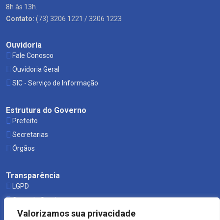
8h às 13h.
Contato:
(73) 3206 1221 / 3206 1223
Ouvidoria
Fale Conosco
Ouvidoria Geral
SIC - Serviço de Informação
Estrutura do Governo
Prefeito
Secretarias
Órgãos
Transparência
LGPD
Carta de Serviços
Valorizamos sua privacidade
Leis Municipais