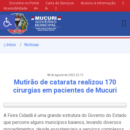
Encontre no Portal
Carta de Serviços
Acesso à Informação
Acessibilidade
A+
A-
Barra de Ferramentas Aberta
Início
Notícias
08 de agosto de 2022 22:13
Mutirão de catarata realizou 170
cirurgias em pacientes de Mucuri
A Feira Cidadã é uma grande estrutura do Governo do Estado
que percorre alguns municípios baianos, levando diversos
procedimentos, desde assistenciais a serviços complexos