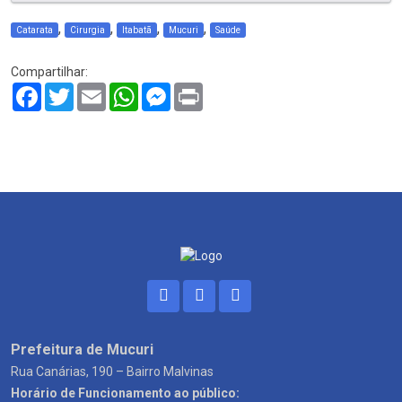
,
,
,
,
Catarata
Cirurgia
Itabatã
Mucuri
Saúde
Compartilhar:
Facebook
Twitter
Email
WhatsApp
Messenger
Print
Prefeitura de Mucuri
Rua Canárias, 190 – Bairro Malvinas
Horário de Funcionamento ao público: