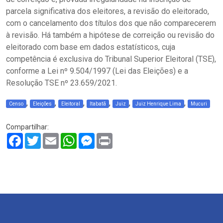
parcela significativa dos eleitores, a revisão do eleitorado,
com o cancelamento dos títulos dos que não comparecerem
à revisão. Há também a hipótese de correição ou revisão do
eleitorado com base em dados estatísticos, cuja
competência é exclusiva do Tribunal Superior Eleitoral (TSE),
conforme a Lei nº 9.504/1997 (Lei das Eleições) e a
Resolução TSE nº 23.659/2021.
,
,
,
,
,
,
Censo
Eleições
Eleitoral
Itabatã
Juiz
Juiz Henrique Lima
Mucuri
Compartilhar:
Facebook
Twitter
Email
WhatsApp
Messenger
Print