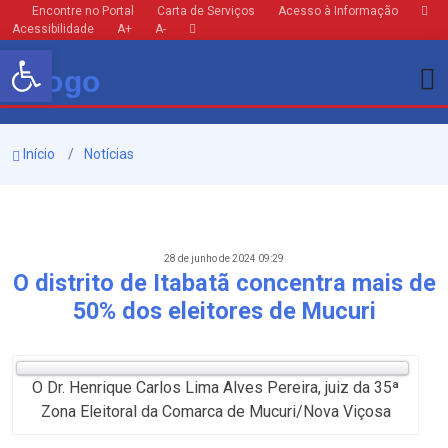
Encontre no Portal
Carta de Serviços
Acesso à Informação
Acessibilidade
A+
A-
Barra de Ferramentas Aberta
Início
Notícias
28 de junho de 2024 09:29
O distrito de Itabatã concentra mais de
50% dos eleitores de Mucuri
O Dr. Henrique Carlos Lima Alves Pereira, juiz da 35ª
Zona Eleitoral da Comarca de Mucuri/Nova Viçosa