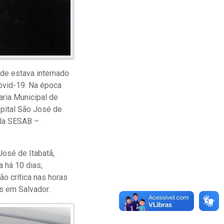
nde estava internado
ovid-19. Na época
aria Municipal de
spital São José de
ela SESAB –
José de Itabatã,
 há 10 dias,
ão crítica nas horas
s em Salvador.