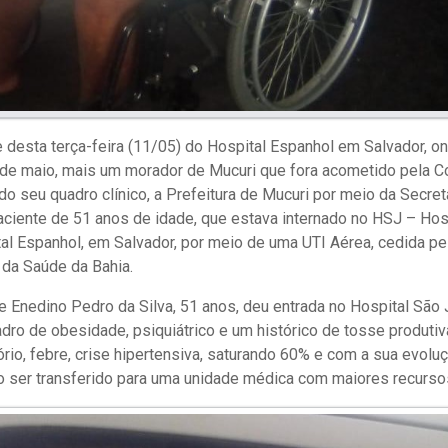
e desta terça-feira (11/05) do Hospital Espanhol em Salvador, o
 de maio, mais um morador de Mucuri que fora acometido pela C
o seu quadro clínico, a Prefeitura de Mucuri por meio da Secret
paciente de 51 anos de idade, que estava internado no HSJ – Ho
ital Espanhol, em Salvador, por meio de uma UTI Aérea, cedida p
 da Saúde da Bahia.
e Enedino Pedro da Silva, 51 anos, deu entrada no Hospital São 
ro de obesidade, psiquiátrico e um histórico de tosse produtiva
rio, febre, crise hipertensiva, saturando 60% e com a sua evoluç
so ser transferido para uma unidade médica com maiores recurso