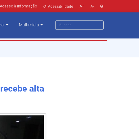
Acesso à Informação
A+
A-
Acessibilidade
ral
Multimídia
recebe alta