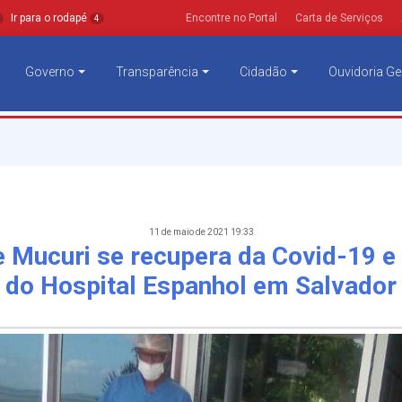
Ir para o rodapé
Encontre no Portal
Carta de Serviços
4
Governo
Transparência
Cidadão
Ouvidoria Ge
11 de maio de 2021 19:33
e Mucuri se recupera da Covid-19 e 
do Hospital Espanhol em Salvador