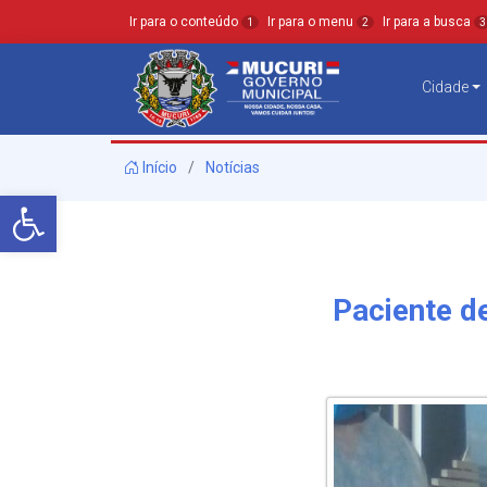
Ir para o conteúdo
Ir para o menu
Ir para a busca
1
2
3
Cidade
Início
Notícias
Barra de Ferramentas Aberta
Paciente d