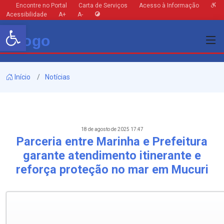
Encontre no Portal
Carta de Serviços
Acesso à Informação
Acessibilidade
A+
A-
Barra de Ferramentas Aberta
Início
Notícias
18 de agosto de 2025 17:47
Parceria entre Marinha e Prefeitura
garante atendimento itinerante e
reforça proteção no mar em Mucuri