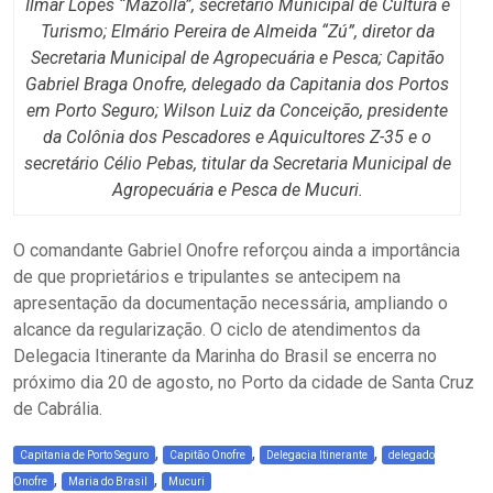
Ilmar Lopes “Mazolla”, secretário Municipal de Cultura e
Turismo; Elmário Pereira de Almeida “Zú”, diretor da
Secretaria Municipal de Agropecuária e Pesca; Capitão
Gabriel Braga Onofre, delegado da Capitania dos Portos
em Porto Seguro; Wilson Luiz da Conceição, presidente
da Colônia dos Pescadores e Aquicultores Z-35 e o
secretário Célio Pebas, titular da Secretaria Municipal de
Agropecuária e Pesca de Mucuri.
O comandante Gabriel Onofre reforçou ainda a importância
de que proprietários e tripulantes se antecipem na
apresentação da documentação necessária, ampliando o
alcance da regularização. O ciclo de atendimentos da
Delegacia Itinerante da Marinha do Brasil se encerra no
próximo dia 20 de agosto, no Porto da cidade de Santa Cruz
de Cabrália.
,
,
,
Capitania de Porto Seguro
Capitão Onofre
Delegacia Itinerante
delegado
,
,
Onofre
Maria do Brasil
Mucuri