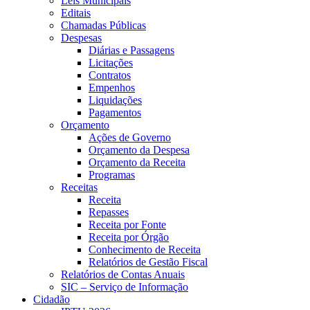
Leis Municipais
Editais
Chamadas Públicas
Despesas
Diárias e Passagens
Licitações
Contratos
Empenhos
Liquidações
Pagamentos
Orçamento
Ações de Governo
Orçamento da Despesa
Orçamento da Receita
Programas
Receitas
Receita
Repasses
Receita por Fonte
Receita por Órgão
Conhecimento de Receita
Relatórios de Gestão Fiscal
Relatórios de Contas Anuais
SIC – Serviço de Informação
Cidadão