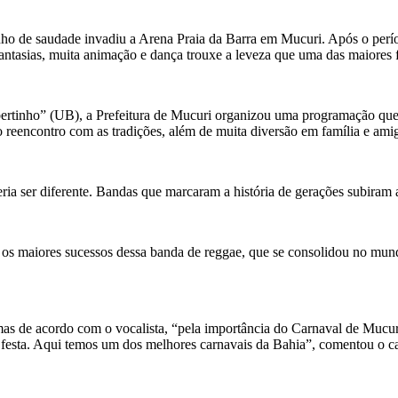
inho de saudade invadiu a Arena Praia da Barra em Mucuri. Após o perío
 fantasias, muita animação e dança trouxe a leveza que uma das maiores f
obertinho” (UB), a Prefeitura de Mucuri organizou uma programação qu
o reencontro com as tradições, além de muita diversão em família e ami
eria ser diferente. Bandas que marcaram a história de gerações subir
am os maiores sucessos dessa banda de reggae, que se consolidou no mu
mas de acordo com o vocalista, “pela importância do Carnaval de Mucu
a festa. Aqui temos um dos melhores carnavais da Bahia”, comentou o ca