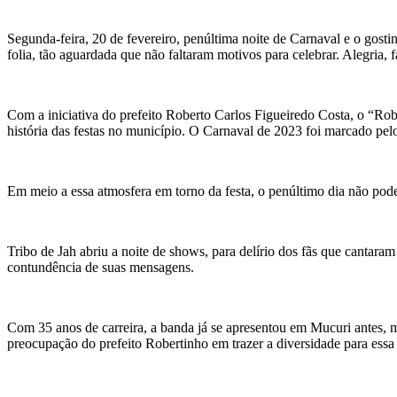
Segunda-feira, 20 de fevereiro, penúltima noite de Carnaval e o gost
folia, tão aguardada que não faltaram motivos para celebrar. Alegria,
Com a iniciativa do prefeito Roberto Carlos Figueiredo Costa, o “R
história das festas no município. O Carnaval de 2023 foi marcado pel
Em meio a essa atmosfera em torno da festa, o penúltimo dia não pod
Tribo de Jah abriu a noite de shows, para delírio dos fãs que cantar
contundência de suas mensagens.
Com 35 anos de carreira, a banda já se apresentou em Mucuri antes, 
preocupação do prefeito Robertinho em trazer a diversidade para ess