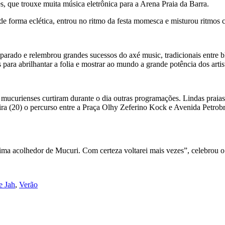
s, que trouxe muita música eletrônica para a Arena Praia da Barra.
 forma eclética, entrou no ritmo da festa momesca e misturou ritmos c
ado e relembrou grandes sucessos do axé music, tradicionais entre b
para abrilhantar a folia e mostrar ao mundo a grande potência dos arti
mucurienses curtiram durante o dia outras programações. Lindas praias 
ira (20) o percurso entre a Praça Olhy Zeferino Kock e Avenida Petro
ima acolhedor de Mucuri. Com certeza voltarei mais vezes”, celebrou o 
e Jah
,
Verão