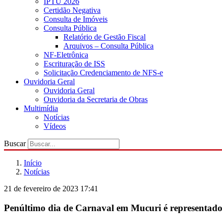
IPTU 2026
Certidão Negativa
Consulta de Imóveis
Consulta Pública
Relatório de Gestão Fiscal
Arquivos – Consulta Pública
NF-Eletrônica
Escrituração de ISS
Solicitação Credenciamento de NFS-e
Ouvidoria Geral
Ouvidoria Geral
Ouvidoria da Secretaria de Obras
Multimídia
Notícias
Vídeos
Buscar
Início
Notícias
21 de fevereiro de 2023 17:41
Penúltimo dia de Carnaval em Mucuri é representado