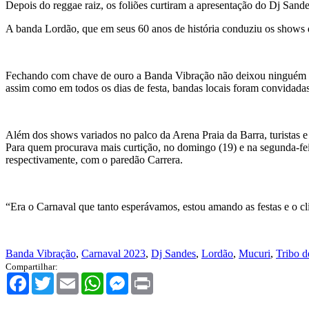
Depois do reggae raiz, os foliões curtiram a apresentação do Dj Sande
A banda Lordão, que em seus 60 anos de história conduziu os shows de
Fechando com chave de ouro a Banda Vibração não deixou ninguém par
assim como em todos os dias de festa, bandas locais foram convidadas 
Além dos shows variados no palco da Arena Praia da Barra, turistas e 
Para quem procurava mais curtição, no domingo (19) e na segunda-fe
respectivamente, com o paredão Carrera.
“Era o Carnaval que tanto esperávamos, estou amando as festas e o cl
Banda Vibração
,
Carnaval 2023
,
Dj Sandes
,
Lordão
,
Mucuri
,
Tribo d
Compartilhar:
Facebook
Twitter
Email
WhatsApp
Messenger
Print