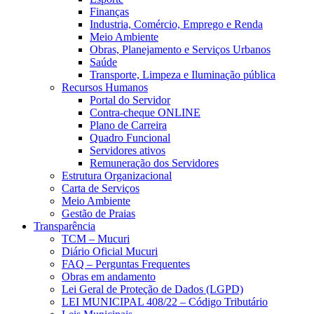
Finanças
Industria, Comércio, Emprego e Renda
Meio Ambiente
Obras, Planejamento e Serviços Urbanos
Saúde
Transporte, Limpeza e Iluminação pública
Recursos Humanos
Portal do Servidor
Contra-cheque ONLINE
Plano de Carreira
Quadro Funcional
Servidores ativos
Remuneração dos Servidores
Estrutura Organizacional
Carta de Serviços
Meio Ambiente
Gestão de Praias
Transparência
TCM – Mucuri
Diário Oficial Mucuri
FAQ – Perguntas Frequentes
Obras em andamento
Lei Geral de Proteção de Dados (LGPD)
LEI MUNICIPAL 408/22 – Código Tributário