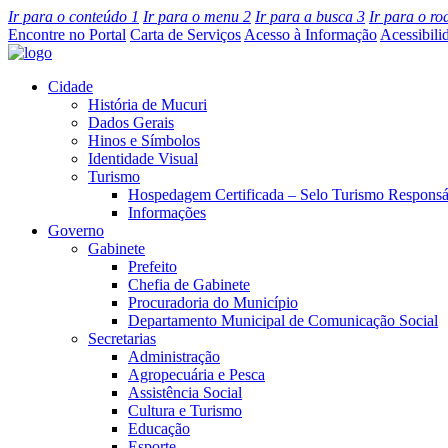
Ir para o conteúdo
1
Ir para o menu
2
Ir para a busca
3
Ir para o r
Encontre no Portal
Carta de Serviços
Acesso à Informação
Acessibili
Cidade
História de Mucuri
Dados Gerais
Hinos e Símbolos
Identidade Visual
Turismo
Hospedagem Certificada – Selo Turismo Responsá
Informações
Governo
Gabinete
Prefeito
Chefia de Gabinete
Procuradoria do Município
Departamento Municipal de Comunicação Social
Secretarias
Administração
Agropecuária e Pesca
Assistência Social
Cultura e Turismo
Educação
Esporte