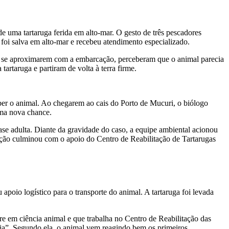
 uma tartaruga ferida em alto-mar. O gesto de três pescadores
foi salva em alto-mar e recebeu atendimento especializado.
Ao se aproximarem com a embarcação, perceberam que o animal parecia
artaruga e partiram de volta à terra firme.
r o animal. Ao chegarem ao cais do Porto de Mucuri, o biólogo
uma nova chance.
se adulta. Diante da gravidade do caso, a equipe ambiental acionou
 culminou com o apoio do Centro de Reabilitação de Tartarugas
poio logístico para o transporte do animal. A tartaruga foi levada
tre em ciência animal e que trabalha no Centro de Reabilitação das
ia”. Segundo ela, o animal vem reagindo bem os primeiros