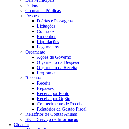
Leis Municipais
Editais
Chamadas Públicas
Despesas
Diárias e Passagens
Licitações
Contratos
Empenhos
Liquidações
Pagamentos
Orçamento
Ações de Governo
Orçamento da Despesa
Orçamento da Receita
Programas
Receitas
Receita
Repasses
Receita por Fonte
Receita por Órgão
Conhecimento de Receita
Relatórios de Gestão Fiscal
Relatórios de Contas Anuais
SIC – Serviço de Informação
Cidadão