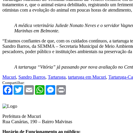
tratamentos e, que o animal estava debilitado, registrando um ferime
otimistas com a evolução do animal em poucas horas de atendimento, 
A médica veterinária Juliede Nonato Neves e o servidor Vagne
Marinhas em Belmonte.
“Estamos confiantes de que, com os cuidados contínuos, a tartaruga te
Sandro Barros, da SEMMA – Secretaria Municipal de Meio Ambiente, 
pescadores, poder público e instituições ambientais na preservação da
A tartaruga “Vitória” já passando por nova avaliação no Cen
Mucuri
,
Sandro Barros
,
Tartaruga
,
tartaruga em Mucuri
,
Tartaruga-C
Compartilhar:
Facebook
Twitter
Email
WhatsApp
Messenger
Print
Prefeitura de Mucuri
Rua Canárias, 190 – Bairro Malvinas
Horário de Funcionamento ao público: