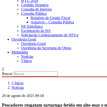
IPTU 2026
Certidão Negativa
Consulta de Imóveis
Consulta Pública
Relatório de Gestão Fiscal
Arquivos – Consulta Pública
NF-Eletrônica
Escrituração de ISS
Solicitação Credenciamento de NFS-e
Ouvidoria Geral
Ouvidoria Geral
Ouvidoria da Secretaria de Obras
Multimídia
Notícias
Vídeos
Buscar
Início
Notícias
20 de agosto de 2025 09:18
Pescadores resgatam tartaruga ferida em alto-mar e