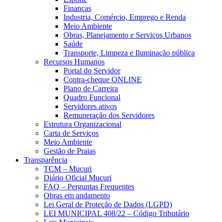
Finanças
Industria, Comércio, Emprego e Renda
Meio Ambiente
Obras, Planejamento e Serviços Urbanos
Saúde
Transporte, Limpeza e Iluminação pública
Recursos Humanos
Portal do Servidor
Contra-cheque ONLINE
Plano de Carreira
Quadro Funcional
Servidores ativos
Remuneração dos Servidores
Estrutura Organizacional
Carta de Serviços
Meio Ambiente
Gestão de Praias
Transparência
TCM – Mucuri
Diário Oficial Mucuri
FAQ – Perguntas Frequentes
Obras em andamento
Lei Geral de Proteção de Dados (LGPD)
LEI MUNICIPAL 408/22 – Código Tributário