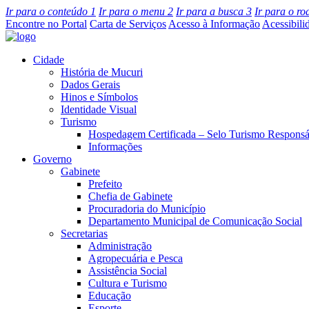
Ir para o conteúdo
1
Ir para o menu
2
Ir para a busca
3
Ir para o r
Encontre no Portal
Carta de Serviços
Acesso à Informação
Acessibili
Cidade
História de Mucuri
Dados Gerais
Hinos e Símbolos
Identidade Visual
Turismo
Hospedagem Certificada – Selo Turismo Responsá
Informações
Governo
Gabinete
Prefeito
Chefia de Gabinete
Procuradoria do Município
Departamento Municipal de Comunicação Social
Secretarias
Administração
Agropecuária e Pesca
Assistência Social
Cultura e Turismo
Educação
Esporte