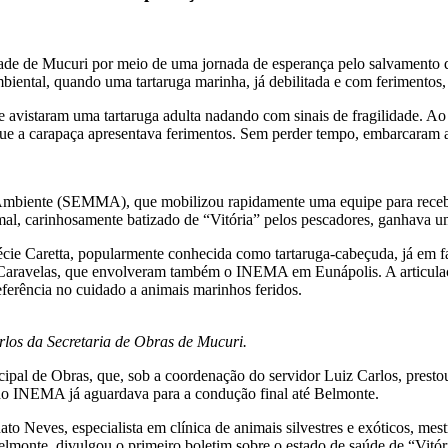
dade de Mucuri por meio de uma jornada de esperança pelo salvamento de
iental, quando uma tartaruga marinha, já debilitada e com ferimentos, 
 avistaram uma tartaruga adulta nadando com sinais de fragilidade. 
que a carapaça apresentava ferimentos. Sem perder tempo, embarcaram a t
o Ambiente (SEMMA), que mobilizou rapidamente uma equipe para recebe
mal, carinhosamente batizado de “Vitória” pelos pescadores, ganhava 
écie Caretta, popularmente conhecida como tartaruga-cabeçuda, já em fa
avelas, que envolveram também o INEMA em Eunápolis. A articulação
erência no cuidado a animais marinhos feridos.
os da Secretaria de Obras de Mucuri.
al de Obras, que, sob a coordenação do servidor Luiz Carlos, prestou a
o INEMA já aguardava para a condução final até Belmonte.
to Neves, especialista em clínica de animais silvestres e exóticos, mes
lmonte, divulgou o primeiro boletim sobre o estado de saúde de “Vitór