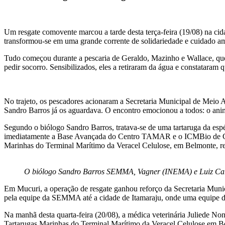
Um resgate comovente marcou a tarde desta terça-feira (19/08) na ci
transformou-se em uma grande corrente de solidariedade e cuidado amb
Tudo começou durante a pescaria de Geraldo, Mazinho e Wallace, que
pedir socorro. Sensibilizados, eles a retiraram da água e constataram 
No trajeto, os pescadores acionaram a Secretaria Municipal de Mei
Sandro Barros já os aguardava. O encontro emocionou a todos: o ani
Segundo o biólogo Sandro Barros, tratava-se de uma tartaruga da esp
imediatamente a Base Avançada do Centro TAMAR e o ICMBio de Car
Marinhas do Terminal Marítimo da Veracel Celulose, em Belmonte, ref
O biólogo Sandro Barros SEMMA, Vagner (INEMA) e Luiz Carl
Em Mucuri, a operação de resgate ganhou reforço da Secretaria Municip
pela equipe da SEMMA até a cidade de Itamaraju, onde uma equipe d
Na manhã desta quarta-feira (20/08), a médica veterinária Juliede Nona
Tartarugas Marinhas do Terminal Marítimo da Veracel Celulose em Be