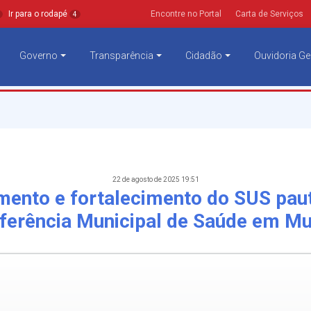
Ir para o rodapé
Encontre no Portal
Carta de Serviços
4
Governo
Transparência
Cidadão
Ouvidoria Ge
22 de agosto de 2025 19:51
mento e fortalecimento do SUS pau
ferência Municipal de Saúde em Mu