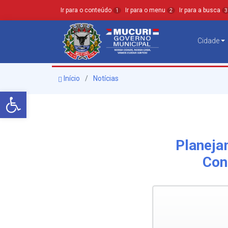
Ir para o conteúdo
Ir para o menu
Ir para a busca
1
2
3
Cidade
Início
Notícias
Barra de Ferramentas Aberta
Planeja
Con