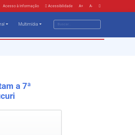
Acesso à Informação
Acessibilidade
A+
A-
ral
Multimídia
tam a 7ª
curi