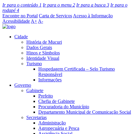
Ir para o conteúdo
1
Ir para o menu
2
Ir para a busca
3
Ir para o
rodapé
4
Encontre no Portal
Carta de Serviços
Acesso à Informação
Acessibilidade
A+
A-
Cidade
História de Mucuri
Dados Gerais
Hinos e Símbolos
Identidade Visual
Turismo
Hospedagem Certificada – Selo Turismo
Responsável
Informações
Governo
Gabinete
Prefeito
Chefia de Gabinete
Procuradoria do Município
Departamento Municipal de Comunicação Social
Secretarias
Administração
Agropecuária e Pesca
Assistência Social