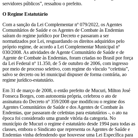
servidores públicos”, ressaltou o prefeito.
O Regime Estatutário
Com a sanção da Lei Complementar nº 079/2022, os Agentes
Comunitários de Saúde e os Agentes de Combate às Endemias
saíram do regime jurídico por Decreto e passaram a ser
normatizados por Lei, resguardando os direitos adquiridos pelo
próprio regime, de acordo a Lei Complementar Municipal nº
030/2008. As atividades de Agente Comunitário de Saúde e de
Agente de Combate às Endemias, foram criadas no Brasil por força
da Lei Federal nº 11.350, de 5 de outubro de 2006, com ingresso
por meio de processo seletivo, com regime do vínculo “celetista”,
salvo se decreto ou lei municipal dispuser de forma contrária, ao
regime jurídico-estatutário.
Em 31 de março de 2008, o então prefeito de Mucuri, Milton José
Fonseca Borges, com autonomia própria, celebrou o ato de
assinatura do Decreto nº 359/2008 que modificou o regime dos
Agentes Comunitários de Saúde e dos Agentes de Combate às
Endemias, que passaram de celetistas para estatutários -, o ato na
época foi considerado uma grande vitória da categoria. No
município de Mucuri o regime é estatutário desde 1994 para todas as
classes, embora o Sindicato que representa os Agentes de Saúde e
Endemias vinha defendendo que houvesse uma Lei Específica para