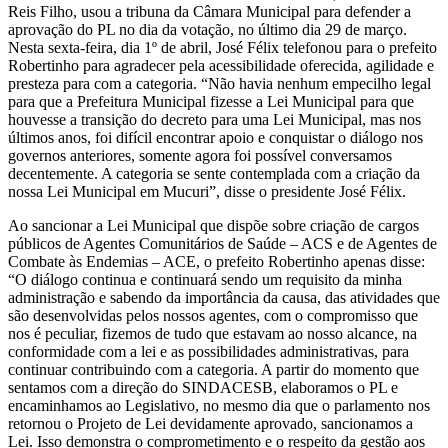
Reis Filho, usou a tribuna da Câmara Municipal para defender a
aprovação do PL no dia da votação, no último dia 29 de março.
Nesta sexta-feira, dia 1º de abril, José Félix telefonou para o prefeito
Robertinho para agradecer pela acessibilidade oferecida, agilidade e
presteza para com a categoria. “Não havia nenhum empecilho legal
para que a Prefeitura Municipal fizesse a Lei Municipal para que
houvesse a transição do decreto para uma Lei Municipal, mas nos
últimos anos, foi difícil encontrar apoio e conquistar o diálogo nos
governos anteriores, somente agora foi possível conversamos
decentemente. A categoria se sente contemplada com a criação da
nossa Lei Municipal em Mucuri”, disse o presidente José Félix.
Ao sancionar a Lei Municipal que dispõe sobre criação de cargos
públicos de Agentes Comunitários de Saúde – ACS e de Agentes de
Combate às Endemias – ACE, o prefeito Robertinho apenas disse:
“O diálogo continua e continuará sendo um requisito da minha
administração e sabendo da importância da causa, das atividades que
são desenvolvidas pelos nossos agentes, com o compromisso que
nos é peculiar, fizemos de tudo que estavam ao nosso alcance, na
conformidade com a lei e as possibilidades administrativas, para
continuar contribuindo com a categoria. A partir do momento que
sentamos com a direção do SINDACESB, elaboramos o PL e
encaminhamos ao Legislativo, no mesmo dia que o parlamento nos
retornou o Projeto de Lei devidamente aprovado, sancionamos a
Lei. Isso demonstra o comprometimento e o respeito da gestão aos