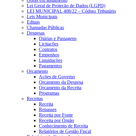
Obras em andamento
Lei Geral de Proteção de Dados (LGPD)
LEI MUNICIPAL 408/22 – Código Tributário
Leis Municipais
Editais
Chamadas Públicas
Despesas
Diárias e Passagens
Licitações
Contratos
Empenhos
Liquidações
Pagamentos
Orçamento
Ações de Governo
Orçamento da Despesa
Orçamento da Receita
Programas
Receitas
Receita
Repasses
Receita por Fonte
Receita por Órgão
Conhecimento de Receita
Relatórios de Gestão Fiscal