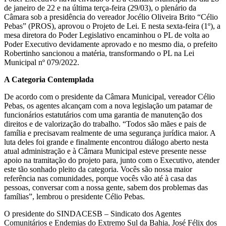
de janeiro de 22 e na última terça-feira (29/03), o plenário da
Câmara sob a presidência do vereador Jocélio Oliveira Brito “Célio
Pebas” (PROS), aprovou o Projeto de Lei. E nesta sexta-feira (1º), a
mesa diretora do Poder Legislativo encaminhou o PL de volta ao
Poder Executivo devidamente aprovado e no mesmo dia, o prefeito
Robertinho sancionou a matéria, transformando o PL na Lei
Municipal nº 079/2022.
A Categoria Contemplada
De acordo com o presidente da Câmara Municipal, vereador Célio
Pebas, os agentes alcançam com a nova legislação um patamar de
funcionários estatutários com uma garantia de manutenção dos
direitos e de valorização do trabalho. “Todos são mães e pais de
família e precisavam realmente de uma segurança jurídica maior. A
luta deles foi grande e finalmente encontrou diálogo aberto nesta
atual administração e à Câmara Municipal esteve presente nesse
apoio na tramitação do projeto para, junto com o Executivo, atender
este tão sonhado pleito da categoria. Vocês são nossa maior
referência nas comunidades, porque vocês vão até à casa das
pessoas, conversar com a nossa gente, sabem dos problemas das
famílias”, lembrou o presidente Célio Pebas.
O presidente do SINDACESB – Sindicato dos Agentes
Comunitários e Endemias do Extremo Sul da Bahia, José Félix dos