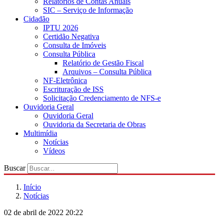
Relatórios de Contas Anuais
SIC – Serviço de Informação
Cidadão
IPTU 2026
Certidão Negativa
Consulta de Imóveis
Consulta Pública
Relatório de Gestão Fiscal
Arquivos – Consulta Pública
NF-Eletrônica
Escrituração de ISS
Solicitação Credenciamento de NFS-e
Ouvidoria Geral
Ouvidoria Geral
Ouvidoria da Secretaria de Obras
Multimídia
Notícias
Vídeos
Buscar
Início
Notícias
02 de abril de 2022 20:22