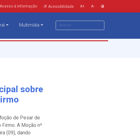
Acesso à Informação
A+
A-
Acessibilidade
ral
Multimídia
cipal sobre
Firmo
 Moção de Pesar de
o Firmo. A Moção nº
ra (09), dando