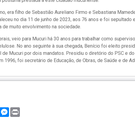
 póstuma prestada a este cidadão mucuriense.
rmo, era filho de Sebastião Aureliano Firmo e Sebastiana Mamede
 faleceu no dia 11 de junho de 2023, aos 76 anos e foi sepultado
ia de muito envolvimento na sociedade.
ais, veio para Mucuri há 30 anos para trabalhar como supervis
lulose. No ano seguinte à sua chegada, Benício foi eleito pres
al de Mucuri por dois mandatos. Presidiu o diretório do PSC e do
em 1996, foi secretário de Educação, de Obras, de Saúde e de Adm
WhatsApp
Messenger
Print