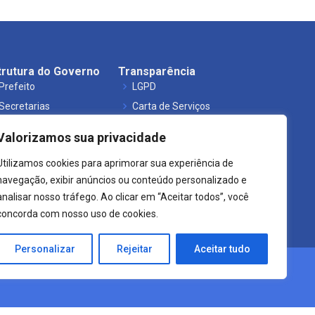
trutura do Governo
Transparência
Prefeito
LGPD
Secretarias
Carta de Serviços
Órgãos
Leis Municipais
Valorizamos sua privacidade
Utilizamos cookies para aprimorar sua experiência de
navegação, exibir anúncios ou conteúdo personalizado e
analisar nosso tráfego. Ao clicar em “Aceitar todos”, você
concorda com nosso uso de cookies.
Personalizar
Rejeitar
Aceitar tudo
Crearte WEB