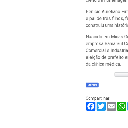
ciência à homenagem
Benício Aureliano Fi
e pai de três filhos,
construiu uma histór
Nascido em Minas Ger
empresa Bahia Sul Ce
Comercial e Industri
eleição de prefeito 
da clínica médica.
Mucuri
Compartilhar:
Facebook
Twitter
Email