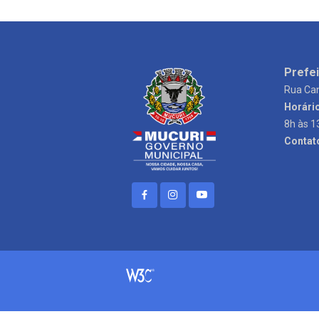
Prefei
Rua Can
Horári
8h às 1
Contat