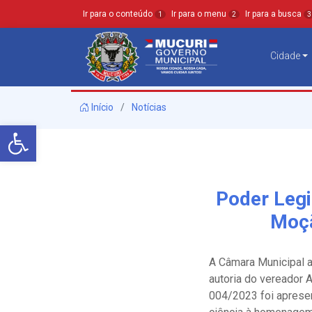
Ir para o conteúdo
Ir para o menu
Ir para a busca
1
2
3
Cidade
Início
Notícias
Barra de Ferramentas Aberta
Poder Legi
Moçã
A Câmara Municipal a
autoria do vereador 
004/2023 foi apresen