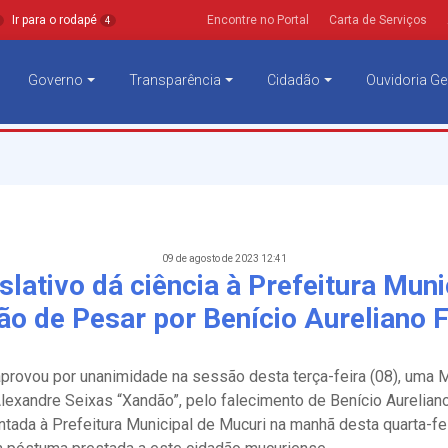
Ir para o rodapé
Encontre no Portal
Carta de Serviços
4
Governo
Transparência
Cidadão
Ouvidoria Ge
09 de agosto de 2023 12:41
slativo dá ciência à Prefeitura Muni
o de Pesar por Benício Aureliano 
provou por unanimidade na sessão desta terça-feira (08), uma
Alexandre Seixas “Xandão”, pelo falecimento de Benício Aurelian
tada à Prefeitura Municipal de Mucuri na manhã desta quarta-fei