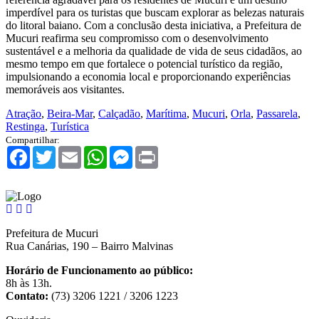
imperdível para os turistas que buscam explorar as belezas naturais
do litoral baiano. Com a conclusão desta iniciativa, a Prefeitura de
Mucuri reafirma seu compromisso com o desenvolvimento
sustentável e a melhoria da qualidade de vida de seus cidadãos, ao
mesmo tempo em que fortalece o potencial turístico da região,
impulsionando a economia local e proporcionando experiências
memoráveis aos visitantes.
Atração
,
Beira-Mar
,
Calçadão
,
Marítima
,
Mucuri
,
Orla
,
Passarela
,
Restinga
,
Turística
Compartilhar:
Facebook
Twitter
Email
WhatsApp
Messenger
Print
Prefeitura de Mucuri
Rua Canárias, 190 – Bairro Malvinas
Horário de Funcionamento ao público:
8h às 13h.
Contato:
(73) 3206 1221 / 3206 1223