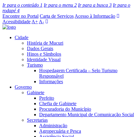
Ir para o conteúdo
1
Ir para o menu
2
Ir para a busca
3
Ir para o
rodapé
4
Encontre no Portal
Carta de Serviços
Acesso à Informação
Acessibilidade
A+
A-
Cidade
História de Mucuri
Dados Gerais
Hinos e Símbolos
Identidade Visual
Turismo
Hospedagem Certificada – Selo Turismo
Responsável
Informações
Governo
Gabinete
Prefeito
Chefia de Gabinete
Procuradoria do Município
Departamento Municipal de Comunicação Social
Secretarias
Administração
Agropecuária e Pesca
Assistência Social