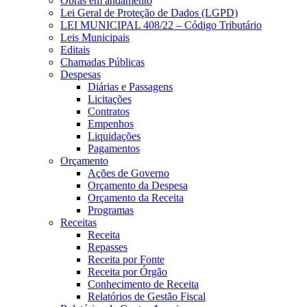
Obras em andamento
Lei Geral de Proteção de Dados (LGPD)
LEI MUNICIPAL 408/22 – Código Tributário
Leis Municipais
Editais
Chamadas Públicas
Despesas
Diárias e Passagens
Licitações
Contratos
Empenhos
Liquidações
Pagamentos
Orçamento
Ações de Governo
Orçamento da Despesa
Orçamento da Receita
Programas
Receitas
Receita
Repasses
Receita por Fonte
Receita por Órgão
Conhecimento de Receita
Relatórios de Gestão Fiscal