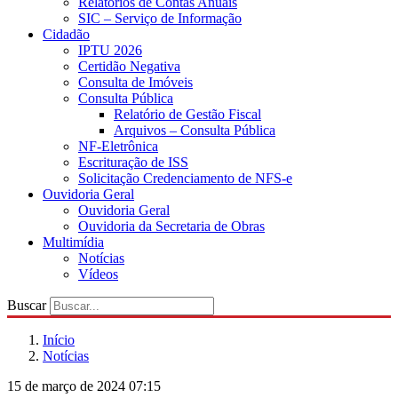
Relatórios de Contas Anuais
SIC – Serviço de Informação
Cidadão
IPTU 2026
Certidão Negativa
Consulta de Imóveis
Consulta Pública
Relatório de Gestão Fiscal
Arquivos – Consulta Pública
NF-Eletrônica
Escrituração de ISS
Solicitação Credenciamento de NFS-e
Ouvidoria Geral
Ouvidoria Geral
Ouvidoria da Secretaria de Obras
Multimídia
Notícias
Vídeos
Buscar
Início
Notícias
15 de março de 2024 07:15