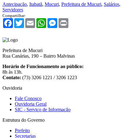
Antecipação
,
Itabatã
,
Mucuri
,
Prefeitura de Mucuri
,
Salários
,
Servidores
Compartilhar:
Facebook
Twitter
Email
WhatsApp
Messenger
Print
Prefeitura de Mucuri
Rua Canárias, 190 – Bairro Malvinas
Horário de Funcionamento ao público:
8h às 13h.
Contato:
(73) 3206 1221 / 3206 1223
Ouvidoria
Fale Conosco
Ouvidoria Geral
SIC - Serviço de Informação
Estrutura do Governo
Prefeito
Secretarias