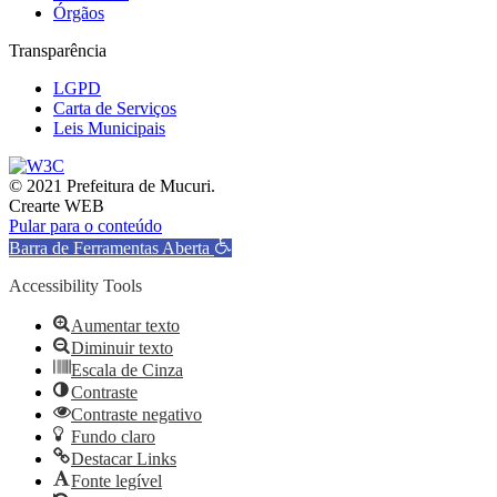
Órgãos
Transparência
LGPD
Carta de Serviços
Leis Municipais
© 2021 Prefeitura de Mucuri.
Crearte WEB
Pular para o conteúdo
Barra de Ferramentas Aberta
Accessibility Tools
Aumentar texto
Diminuir texto
Escala de Cinza
Contraste
Contraste negativo
Fundo claro
Destacar Links
Fonte legível