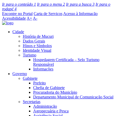
Ir para o conteúdo
1
Ir para o menu
2
Ir para a busca
3
Ir para o
rodapé
4
Encontre no Portal
Carta de Serviços
Acesso à Informação
Acessibilidade
A+
A-
Cidade
História de Mucuri
Dados Gerais
Hinos e Símbolos
Identidade Visual
Turismo
Hospedagem Certificada – Selo Turismo
Responsável
Informações
Governo
Gabinete
Prefeito
Chefia de Gabinete
Procuradoria do Município
Departamento Municipal de Comunicação Social
Secretarias
Administração
Agropecuária e Pesca
Assistência Social