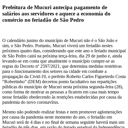
Prefeitura de Mucuri antecipa pagamento de
salários aos servidores e aquece a economia do
comércio no feriadão de São Pedro
O calendário junino do município de Mucuri não é o São João e
sim, o São Pedro. Portanto, Mucuri viverá um feriadão nestes
próximos quatro dias, considerando que este ano o feriado municipal
de São Pedro cairá na próxima terça-feira, dia 29 de junho e, ainda
levando-se em conta que atualmente o município cumpre-se as
regras do Decreto nº 2597/2021, que determina medidas restritivas
para o funcionamento dos setores na cidade em combate a
propagação da Civid-19, o prefeito Roberto Carlos Figueiredo Costa
“Robertinho” (DEM) decretou ponto facultativo nas repartições
públicas do município de Mucuri nesta próxima segunda-feira (28),
como forma de motivar as pessoas a ficarem em casa mais tempo
nesse feriadão obedecendo às restrições estabelecidas por causa da
pandemia do novo coronavírus.
Mesmo não podendo realizar festas e nem promover aglomerações
por causa da pandemia neste momento do ano, o feriadão em
Mucuri será de 4 dias e no final de semana seguinte haverá mais um
feriadão de três dias, em razão do feriado estadual da Independência