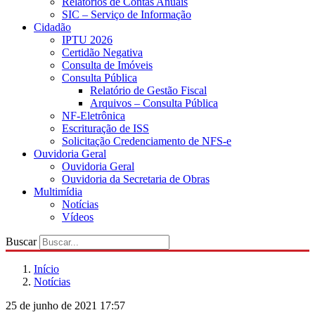
Relatórios de Contas Anuais
SIC – Serviço de Informação
Cidadão
IPTU 2026
Certidão Negativa
Consulta de Imóveis
Consulta Pública
Relatório de Gestão Fiscal
Arquivos – Consulta Pública
NF-Eletrônica
Escrituração de ISS
Solicitação Credenciamento de NFS-e
Ouvidoria Geral
Ouvidoria Geral
Ouvidoria da Secretaria de Obras
Multimídia
Notícias
Vídeos
Buscar
Início
Notícias
25 de junho de 2021 17:57