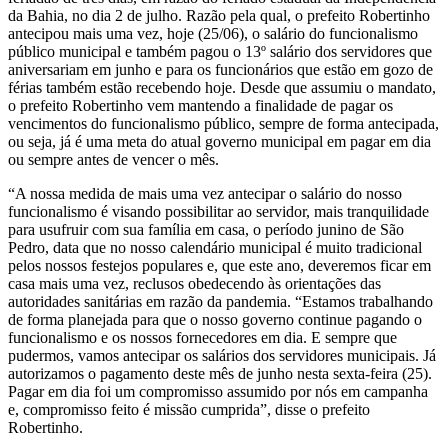
da Bahia, no dia 2 de julho. Razão pela qual, o prefeito Robertinho
antecipou mais uma vez, hoje (25/06), o salário do funcionalismo
público municipal e também pagou o 13º salário dos servidores que
aniversariam em junho e para os funcionários que estão em gozo de
férias também estão recebendo hoje. Desde que assumiu o mandato,
o prefeito Robertinho vem mantendo a finalidade de pagar os
vencimentos do funcionalismo público, sempre de forma antecipada,
ou seja, já é uma meta do atual governo municipal em pagar em dia
ou sempre antes de vencer o mês.
“A nossa medida de mais uma vez antecipar o salário do nosso
funcionalismo é visando possibilitar ao servidor, mais tranquilidade
para usufruir com sua família em casa, o período junino de São
Pedro, data que no nosso calendário municipal é muito tradicional
pelos nossos festejos populares e, que este ano, deveremos ficar em
casa mais uma vez, reclusos obedecendo às orientações das
autoridades sanitárias em razão da pandemia. “Estamos trabalhando
de forma planejada para que o nosso governo continue pagando o
funcionalismo e os nossos fornecedores em dia. E sempre que
pudermos, vamos antecipar os salários dos servidores municipais. Já
autorizamos o pagamento deste mês de junho nesta sexta-feira (25).
Pagar em dia foi um compromisso assumido por nós em campanha
e, compromisso feito é missão cumprida”, disse o prefeito
Robertinho.