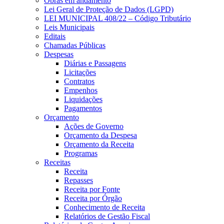
Obras em andamento
Lei Geral de Proteção de Dados (LGPD)
LEI MUNICIPAL 408/22 – Código Tributário
Leis Municipais
Editais
Chamadas Públicas
Despesas
Diárias e Passagens
Licitações
Contratos
Empenhos
Liquidações
Pagamentos
Orçamento
Ações de Governo
Orçamento da Despesa
Orçamento da Receita
Programas
Receitas
Receita
Repasses
Receita por Fonte
Receita por Órgão
Conhecimento de Receita
Relatórios de Gestão Fiscal