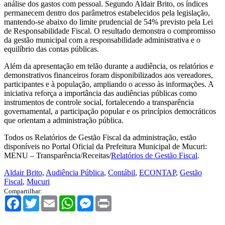
análise dos gastos com pessoal. Segundo Aldair Brito, os índices
permanecem dentro dos parâmetros estabelecidos pela legislação,
mantendo-se abaixo do limite prudencial de 54% previsto pela Lei
de Responsabilidade Fiscal. O resultado demonstra o compromisso
da gestão municipal com a responsabilidade administrativa e o
equilíbrio das contas públicas.
Além da apresentação em telão durante a audiência, os relatórios e
demonstrativos financeiros foram disponibilizados aos vereadores,
participantes e à população, ampliando o acesso às informações. A
iniciativa reforça a importância das audiências públicas como
instrumentos de controle social, fortalecendo a transparência
governamental, a participação popular e os princípios democráticos
que orientam a administração pública.
Todos os Relatórios de Gestão Fiscal da administração, estão
disponíveis no Portal Oficial da Prefeitura Municipal de Mucuri:
MENU – Transparência/Receitas/
Relatórios de Gestão Fiscal
.
Aldair Brito
,
Audiência Pública
,
Contábil
,
ECONTAP
,
Gestão
Fiscal
,
Mucuri
Compartilhar:
Facebook
Twitter
Email
WhatsApp
Messenger
Print