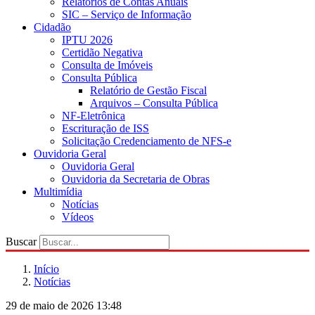
Relatórios de Contas Anuais
SIC – Serviço de Informação
Cidadão
IPTU 2026
Certidão Negativa
Consulta de Imóveis
Consulta Pública
Relatório de Gestão Fiscal
Arquivos – Consulta Pública
NF-Eletrônica
Escrituração de ISS
Solicitação Credenciamento de NFS-e
Ouvidoria Geral
Ouvidoria Geral
Ouvidoria da Secretaria de Obras
Multimídia
Notícias
Vídeos
Buscar
Início
Notícias
29 de maio de 2026 13:48