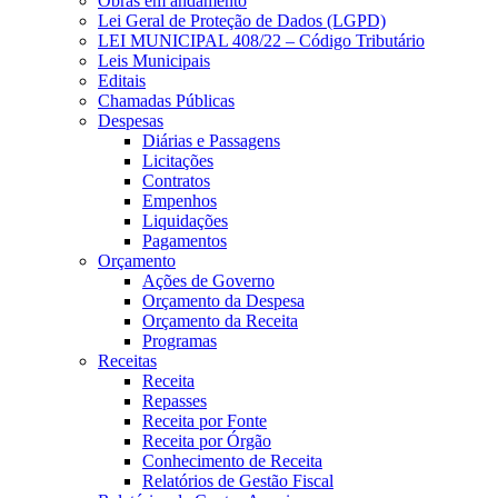
Obras em andamento
Lei Geral de Proteção de Dados (LGPD)
LEI MUNICIPAL 408/22 – Código Tributário
Leis Municipais
Editais
Chamadas Públicas
Despesas
Diárias e Passagens
Licitações
Contratos
Empenhos
Liquidações
Pagamentos
Orçamento
Ações de Governo
Orçamento da Despesa
Orçamento da Receita
Programas
Receitas
Receita
Repasses
Receita por Fonte
Receita por Órgão
Conhecimento de Receita
Relatórios de Gestão Fiscal