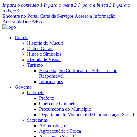
Ir para o conteúdo
1
Ir para o menu
2
Ir para a busca
3
Ir para o
rodapé
4
Encontre no Portal
Carta de Serviços
Acesso à Informação
Acessibilidade
A+
A-
Cidade
História de Mucuri
Dados Gerais
Hinos e Símbolos
Identidade Visual
Turismo
Hospedagem Certificada – Selo Turismo
Responsável
Informações
Governo
Gabinete
Prefeito
Chefia de Gabinete
Procuradoria do Município
Departamento Municipal de Comunicação Social
Secretarias
Administração
Agropecuária e Pesca
Assistência Social