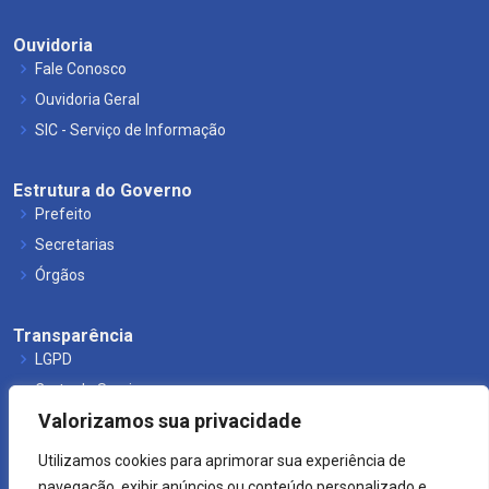
Ouvidoria
Fale Conosco
Ouvidoria Geral
SIC - Serviço de Informação
Estrutura do Governo
Prefeito
Secretarias
Órgãos
Transparência
LGPD
Carta de Serviços
Valorizamos sua privacidade
Leis Municipais
Utilizamos cookies para aprimorar sua experiência de
navegação, exibir anúncios ou conteúdo personalizado e