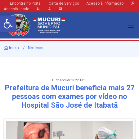
Encontre no Portal
Carta de Serviços
Acesso à Informação
Acessibilidade
A+
A-
Barra de Ferramentas Aberta
Início
Notícias
10 de abril de 2022 13:55
Prefeitura de Mucuri beneficia mais 27
pessoas com exames por vídeo no
Hospital São José de Itabatã