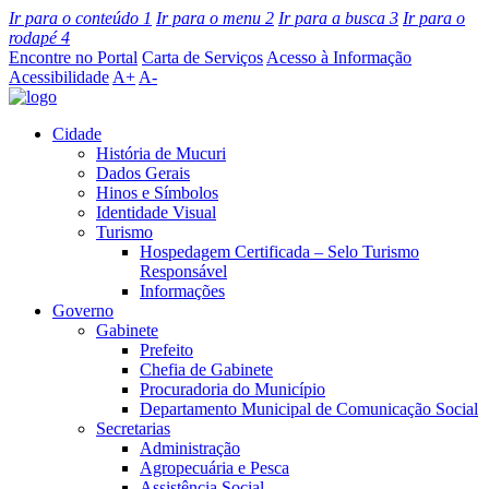
Ir para o conteúdo
1
Ir para o menu
2
Ir para a busca
3
Ir para o
rodapé
4
Encontre no Portal
Carta de Serviços
Acesso à Informação
Acessibilidade
A+
A-
Cidade
História de Mucuri
Dados Gerais
Hinos e Símbolos
Identidade Visual
Turismo
Hospedagem Certificada – Selo Turismo
Responsável
Informações
Governo
Gabinete
Prefeito
Chefia de Gabinete
Procuradoria do Município
Departamento Municipal de Comunicação Social
Secretarias
Administração
Agropecuária e Pesca
Assistência Social