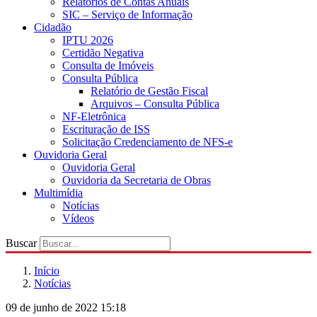
Relatórios de Contas Anuais
SIC – Serviço de Informação
Cidadão
IPTU 2026
Certidão Negativa
Consulta de Imóveis
Consulta Pública
Relatório de Gestão Fiscal
Arquivos – Consulta Pública
NF-Eletrônica
Escrituração de ISS
Solicitação Credenciamento de NFS-e
Ouvidoria Geral
Ouvidoria Geral
Ouvidoria da Secretaria de Obras
Multimídia
Notícias
Vídeos
Buscar
Início
Notícias
09 de junho de 2022 15:18