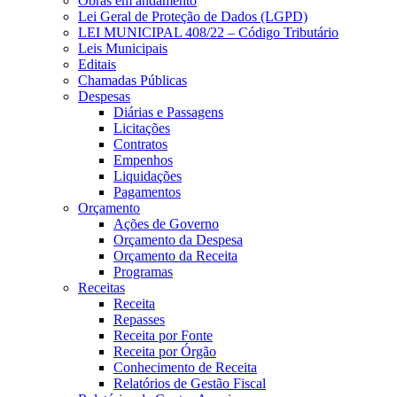
Obras em andamento
Lei Geral de Proteção de Dados (LGPD)
LEI MUNICIPAL 408/22 – Código Tributário
Leis Municipais
Editais
Chamadas Públicas
Despesas
Diárias e Passagens
Licitações
Contratos
Empenhos
Liquidações
Pagamentos
Orçamento
Ações de Governo
Orçamento da Despesa
Orçamento da Receita
Programas
Receitas
Receita
Repasses
Receita por Fonte
Receita por Órgão
Conhecimento de Receita
Relatórios de Gestão Fiscal