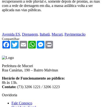
recuperassem a rede pluvial e, somente depois de prontas, as ruas
com a rede de drenagem em dia, a massa asfáltica volta a ser
aplicada nas vias públicas.
Avenida ES
,
Drenagem
,
Itabatã
,
Mucuri
,
Pavimentação
Compartilhar:
Facebook
Twitter
Email
WhatsApp
Messenger
Print
Prefeitura de Mucuri
Rua Canárias, 190 – Bairro Malvinas
Horário de Funcionamento ao público:
8h às 13h.
Contato:
(73) 3206 1221 / 3206 1223
Ouvidoria
Fale Conosco