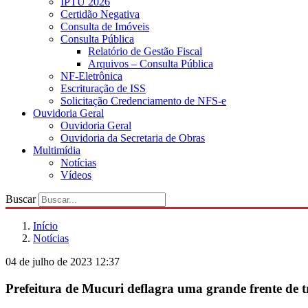
IPTU 2026
Certidão Negativa
Consulta de Imóveis
Consulta Pública
Relatório de Gestão Fiscal
Arquivos – Consulta Pública
NF-Eletrônica
Escrituração de ISS
Solicitação Credenciamento de NFS-e
Ouvidoria Geral
Ouvidoria Geral
Ouvidoria da Secretaria de Obras
Multimídia
Notícias
Vídeos
Buscar
Início
Notícias
04 de julho de 2023 12:37
Prefeitura de Mucuri deflagra uma grande frente de t