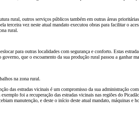
ura rural, outros serviços públicos também em outras áreas prioritárias
a terceira vez neste atual mandato executou obras para facilitar o ace
na rural.
slocar para outras localidades com segurança e conforto. Estas estradas
osso governo, que o escoamento da sua produção rural passou a ganhar mai
balhos na zona rural.
nção das estradas vicinais é um compromisso da sua administração com 
emplo foi a recuperação das estradas vicinais nas regiões do Picadão
biam manutenção, e deste o início deste atual mandato, máquinas e hom