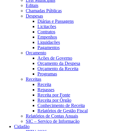
Leis Municipais
Editais
Chamadas Públicas
Despesas
Diárias e Passagens
Licitações
Contratos
Empenhos
Liquidações
Pagamentos
Orçamento
Ações de Governo
Orçamento da Despesa
Orçamento da Receita
Programas
Receitas
Receita
Repasses
Receita por Fonte
Receita por Órgão
Conhecimento de Receita
Relatórios de Gestão Fiscal
Relatórios de Contas Anuais
SIC – Serviço de Informação
Cidadão