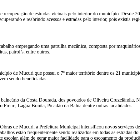
e recuperação de estradas vicinais pelo interior do município. Desde 2
perando e reabrindo acessos e estradas pelo interior, pois existia reg
 trabalho empregando uma patrulha mecânica, composta por maquinários
s, patrol’s, entre outros.
cípio de Mucuri que possui o 7º maior território dentre os 21 municíp
 vem sendo beneficiadas.
o balneário da Costa Dourada, dos povoados de Oliveira Cruzelândia, N
 Freire, Lagoa Bonita, Picadão da Bahia dentre outras localidades.
Obras de Mucuri, a Prefeitura Municipal intensificou novos serviços de
rabalhos estão frequentemente sendo realizados em todas as estradas do i
te escolar, além de gerar maior facilidade para o escoamento da produç