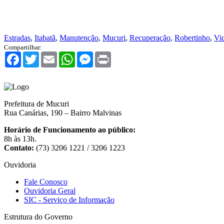
Estradas
,
Itabatã
,
Manutenção
,
Mucuri
,
Recuperação
,
Robertinho
,
Vic
Compartilhar:
Facebook
Twitter
Email
WhatsApp
Messenger
Print
Prefeitura de Mucuri
Rua Canárias, 190 – Bairro Malvinas
Horário de Funcionamento ao público:
8h às 13h.
Contato:
(73) 3206 1221 / 3206 1223
Ouvidoria
Fale Conosco
Ouvidoria Geral
SIC - Serviço de Informação
Estrutura do Governo