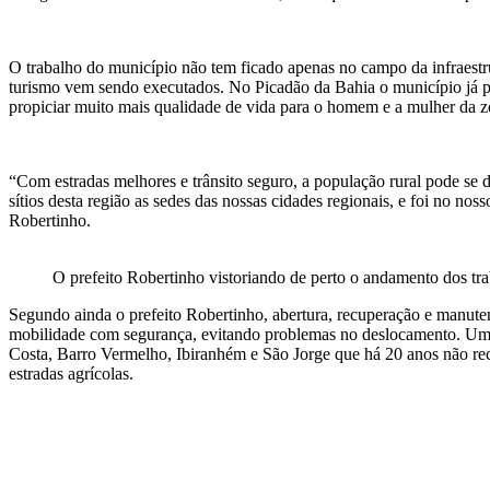
O trabalho do município não tem ficado apenas no campo da infraestrut
turismo vem sendo executados. No Picadão da Bahia o município já pel
propiciar muito mais qualidade de vida para o homem e a mulher da zo
“Com estradas melhores e trânsito seguro, a população rural pode se de
sítios desta região as sedes das nossas cidades regionais, e foi no n
Robertinho.
O prefeito Robertinho vistoriando de perto o andamento dos tra
Segundo ainda o prefeito Robertinho, abertura, recuperação e manute
mobilidade com segurança, evitando problemas no deslocamento. Um ex
Costa, Barro Vermelho, Ibiranhém e São Jorge que há 20 anos não rece
estradas agrícolas.