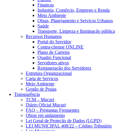
Finanças
Industria, Comércio, Emprego e Renda
Meio Ambiente
Obras, Planejamento e Serviços Urbanos
Saúde
Transporte, Limpeza e Iluminação pública
Recursos Humanos
Portal do Servidor
Contra-cheque ONLINE
Plano de Carreira
Quadro Funcional
Servidores ativos
Remuneração dos Servidores
Estrutura Organizacional
Carta de Serviços
Meio Ambiente
Gestão de Praias
Transparência
TCM – Mucuri
Diário Oficial Mucuri
FAQ – Perguntas Frequentes
Obras em andamento
Lei Geral de Proteção de Dados (LGPD)
LEI MUNICIPAL 408/22 – Código Tributário