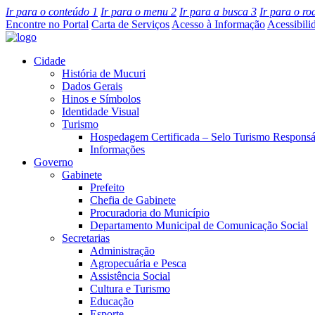
Ir para o conteúdo
1
Ir para o menu
2
Ir para a busca
3
Ir para o r
Encontre no Portal
Carta de Serviços
Acesso à Informação
Acessibili
Cidade
História de Mucuri
Dados Gerais
Hinos e Símbolos
Identidade Visual
Turismo
Hospedagem Certificada – Selo Turismo Responsá
Informações
Governo
Gabinete
Prefeito
Chefia de Gabinete
Procuradoria do Município
Departamento Municipal de Comunicação Social
Secretarias
Administração
Agropecuária e Pesca
Assistência Social
Cultura e Turismo
Educação
Esporte