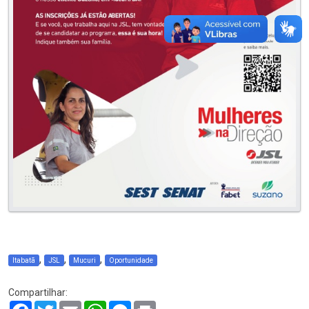
,
,
,
Itabatã
JSL
Mucuri
Oportunidade
Compartilhar:
Facebook
Twitter
Email
WhatsApp
Messenger
Print