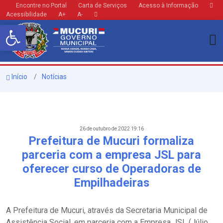
Encontre no Portal
Carta de Serviços
Acesso à Informação
Acessibilidade
A+
A-
Barra de Ferramentas Aberta
Início
Notícias
26 de outubro de 2022 19:16
Prefeitura de Mucuri formaliza
parceria com a empresa JSL para
oferecer curso de Operadoras de
Empilhadeiras
A Prefeitura de Mucuri, através da Secretaria Municipal de
Assistência Social, em parceria com a Empresa JSL (Júlio