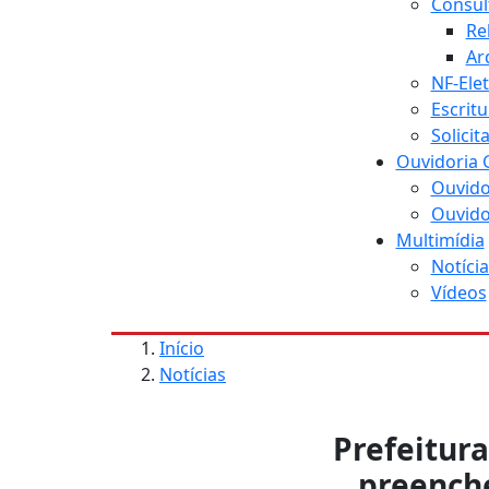
Consul
Re
Ar
NF-Ele
Escritu
Solici
Ouvidoria 
Ouvido
Ouvido
Multimídia
Notícia
Vídeos
Início
Notícias
Prefeitura
preenche