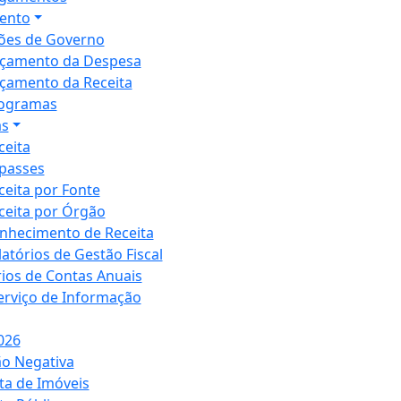
ento
ões de Governo
çamento da Despesa
çamento da Receita
ogramas
as
ceita
passes
ceita por Fonte
ceita por Órgão
nhecimento de Receita
latórios de Gestão Fiscal
rios de Contas Anuais
Serviço de Informação
026
ão Negativa
ta de Imóveis