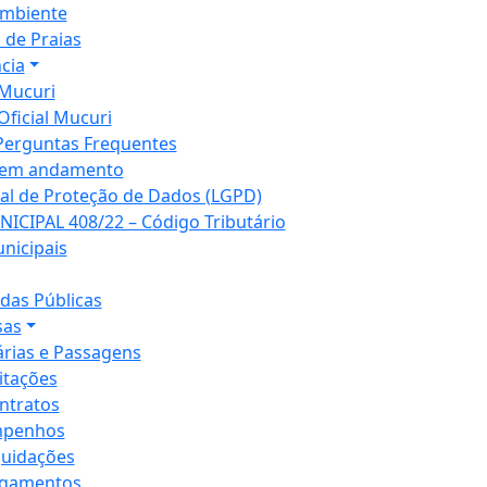
mbiente
 de Praias
cia
Mucuri
Oficial Mucuri
Perguntas Frequentes
 em andamento
ral de Proteção de Dados (LGPD)
NICIPAL 408/22 – Código Tributário
unicipais
as Públicas
sas
árias e Passagens
citações
ntratos
penhos
quidações
gamentos