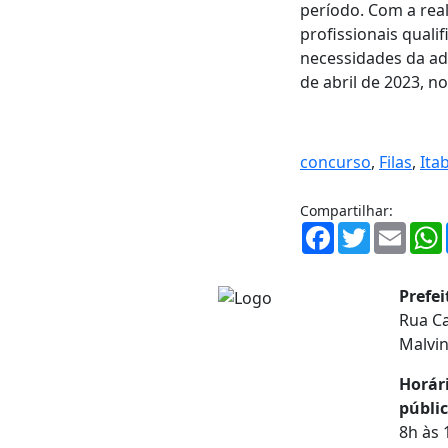
período. Com a real
profissionais quali
necessidades da adm
de abril de 2023, no
concurso
,
Filas
,
Ita
Compartilhar:
Facebook
Twitter
Email
Prefe
Rua Ca
Malvi
Horár
públic
8h às 