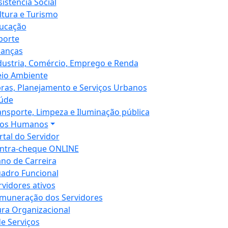
sistência Social
ltura e Turismo
ucação
porte
nanças
dustria, Comércio, Emprego e Renda
io Ambiente
ras, Planejamento e Serviços Urbanos
úde
ansporte, Limpeza e Iluminação pública
sos Humanos
rtal do Servidor
ntra-cheque ONLINE
ano de Carreira
adro Funcional
rvidores ativos
muneração dos Servidores
ura Organizacional
de Serviços