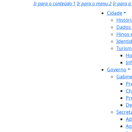
Ir para o conteúdo
1
Ir para o menu
2
Ir para 
Cidade
Histór
Dados 
Hinos 
Identi
Turism
Ho
In
Governo
Gabine
Pr
Ch
Pr
De
Secret
Ad
Ag