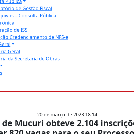
ta Pública
latório de Gestão Fiscal
quivos – Consulta Pública
trônica
ração de ISS
tação Credenciamento de NFS-e
Geral
ria Geral
ria da Secretaria de Obras
s
20 de março de 2023 18:14
 de Mucuri obteve 2.104 inscriç
r 820 vagas para o seu Processo