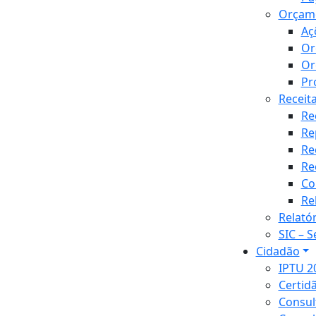
Orçam
Aç
Or
Or
Pr
Receit
Re
Re
Re
Re
Co
Re
Relató
SIC – 
Cidadão
IPTU 2
Certid
Consul