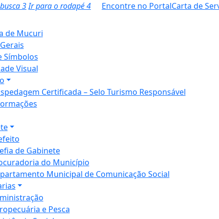
a busca
3
Ir para o rodapé
4
Encontre no Portal
Carta de Ser
ia de Mucuri
Gerais
e Símbolos
dade Visual
o
spedagem Certificada – Selo Turismo Responsável
formações
te
efeito
efia de Gabinete
ocuradoria do Município
partamento Municipal de Comunicação Social
arias
ministração
ropecuária e Pesca