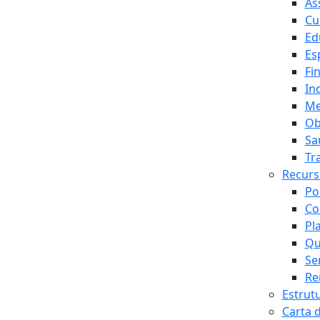
As
Cu
Ed
Es
Fi
In
Me
Ob
Sa
Tr
Recur
Po
Co
Pl
Qu
Se
Re
Estrut
Carta 