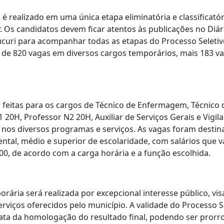
 é realizado em uma única etapa eliminatória e classificat
r. Os candidatos devem ficar atentos às publicações no Diári
curi para acompanhar todas as etapas do Processo Seletivo
 de 820 vagas em diversos cargos temporários, mais 183 v
m feitas para os cargos de Técnico de Enfermagem, Técnic
20H, Professor N2 20H, Auxiliar de Serviços Gerais e Vigi
 e nos diversos programas e serviços. As vagas foram desti
ntal, médio e superior de escolaridade, com salários que 
,00, de acordo com a carga horária e a função escolhida.
rária será realizada por excepcional interesse público, vis
rviços oferecidos pelo município. A validade do Processo Se
data da homologação do resultado final, podendo ser prorr