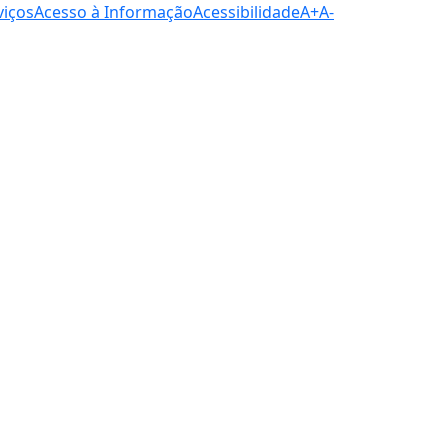
viços
Acesso à Informação
Acessibilidade
A+
A-