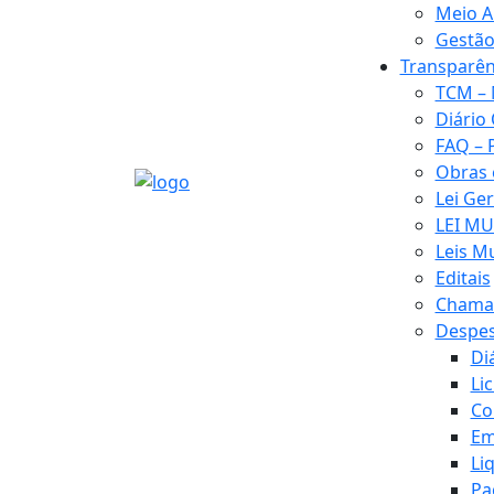
Meio A
Gestão
Transparên
TCM – 
Diário 
FAQ – 
Obras
Lei Ge
LEI MU
Leis M
Editais
Chamad
Despe
Di
Li
Co
Em
Li
Pa