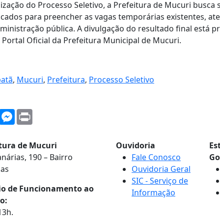
ização do Processo Seletivo, a Prefeitura de Mucuri busca 
ficados para preencher as vagas temporárias existentes, a
inistração pública. A divulgação do resultado final está pr
 Portal Oficial da Prefeitura Municipal de Mucuri.
batã
,
Mucuri
,
Prefeitura
,
Processo Seletivo
WhatsApp
Messenger
Print
itura de Mucuri
Ouvidoria
Es
nárias, 190 – Bairro
Fale Conosco
Go
nas
Ouvidoria Geral
SIC - Serviço de
io de Funcionamento ao
Informação
o:
13h.