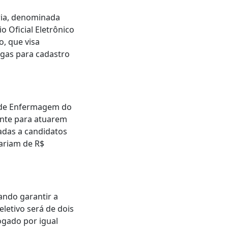
ória, denominada
o Oficial Eletrônico
, que visa
agas para cadastro
o de Enfermagem do
lante para atuarem
nadas a candidatos
variam de R$
ando garantir a
letivo será de dois
ogado por igual