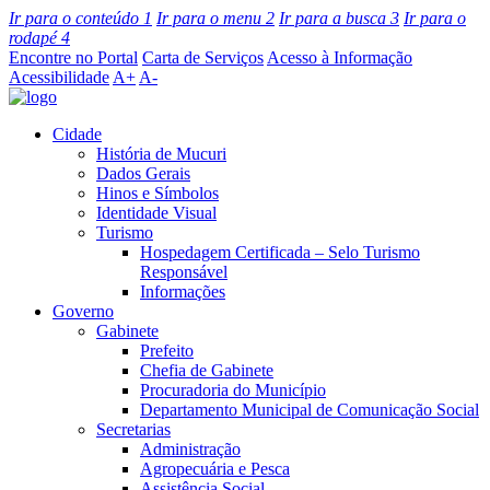
Ir para o conteúdo
1
Ir para o menu
2
Ir para a busca
3
Ir para o
rodapé
4
Encontre no Portal
Carta de Serviços
Acesso à Informação
Acessibilidade
A+
A-
Cidade
História de Mucuri
Dados Gerais
Hinos e Símbolos
Identidade Visual
Turismo
Hospedagem Certificada – Selo Turismo
Responsável
Informações
Governo
Gabinete
Prefeito
Chefia de Gabinete
Procuradoria do Município
Departamento Municipal de Comunicação Social
Secretarias
Administração
Agropecuária e Pesca
Assistência Social