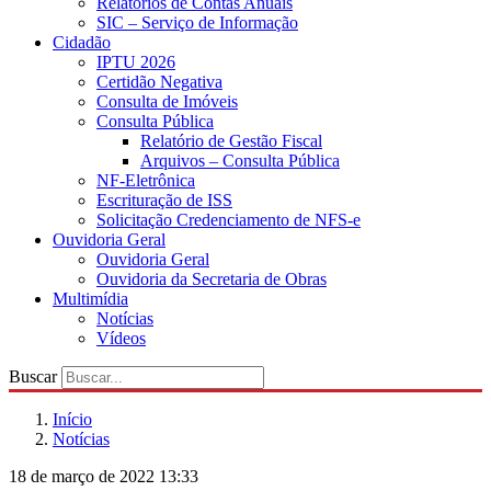
Relatórios de Contas Anuais
SIC – Serviço de Informação
Cidadão
IPTU 2026
Certidão Negativa
Consulta de Imóveis
Consulta Pública
Relatório de Gestão Fiscal
Arquivos – Consulta Pública
NF-Eletrônica
Escrituração de ISS
Solicitação Credenciamento de NFS-e
Ouvidoria Geral
Ouvidoria Geral
Ouvidoria da Secretaria de Obras
Multimídia
Notícias
Vídeos
Buscar
Início
Notícias
18 de março de 2022 13:33