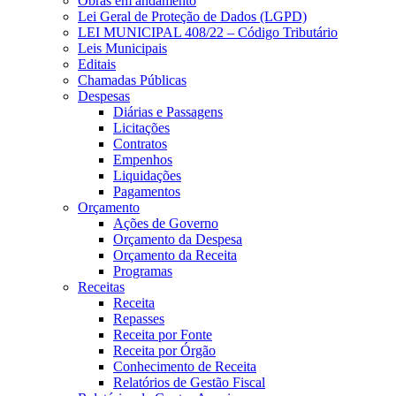
Obras em andamento
Lei Geral de Proteção de Dados (LGPD)
LEI MUNICIPAL 408/22 – Código Tributário
Leis Municipais
Editais
Chamadas Públicas
Despesas
Diárias e Passagens
Licitações
Contratos
Empenhos
Liquidações
Pagamentos
Orçamento
Ações de Governo
Orçamento da Despesa
Orçamento da Receita
Programas
Receitas
Receita
Repasses
Receita por Fonte
Receita por Órgão
Conhecimento de Receita
Relatórios de Gestão Fiscal