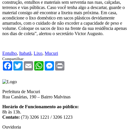
construção, entulhos e materiais sem serventia nas ruas, calçadas,
terrenos e vias públicas. Caso você tenha algo a descartar, guarde o
material consigo até encontrar a lixeira mais próxima. Em casa,
acondicione o lixo doméstico em sacos plásticos devidamente
amarrados, com o cuidado de não exceder a capacidade de peso e
volume. Coloque os sacos de lixo na frente da sua residência apenas
nos dias de coleta”, alertou o secretário Victor Augusto.
Entulho
,
Itabatã
,
Lixo
,
Mucuri
Compartilhar:
Facebook
Twitter
Email
WhatsApp
Messenger
Print
Prefeitura de Mucuri
Rua Canárias, 190 – Bairro Malvinas
Horário de Funcionamento ao público:
8h às 13h.
Contato:
(73) 3206 1221 / 3206 1223
Ouvidoria