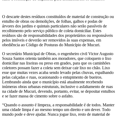
O descarte destes resíduos constituídos de material de construção ou
entulho de obras ou demolições, de folhas, galhos e podas de
árvores dos jardins e quintais particulares não serão passíveis de
recolhimento pelo serviço público de coleta domiciliar. Estes
resíduos são de responsabilidades dos proprietários ou responsáveis
pelos imóveis e deverão ser removidos às suas expensas, em
obediência ao Código de Posturas do Município de Mucuri.
O secretário Municipal de Obras, o engenheiro civil Victor Augusto
Souza Santos orienta também aos moradores, que coloquem o lixo
domiciliar nas lixeiras ou preso em grades, para que os caminhões
coletores possam fazer a coleta sem deixar cair lixo no chão. Lixo
esse que muitas vezes acaba sendo levado pelas chuvas, espalhando
pelas calçadas e ruas, ocasionando o entupimento de bueiros.
Lembrando ainda que o município está atualmente recebendo
inúmeras obras urbanas estruturais, inclusive o asfaltamento de ruas
na cidade de Mucuri, devendo, portanto, evitar, se depositar entulhos
e se fazer massa de cimento sobre o asfalto.
“Quando o assunto é limpeza, a responsabilidade é de todos. Manter
uma cidade limpa é ao mesmo tempo um direito e um dever. Todo
mundo pode e deve ajudar. Nunca jogue lixo, resto de material de