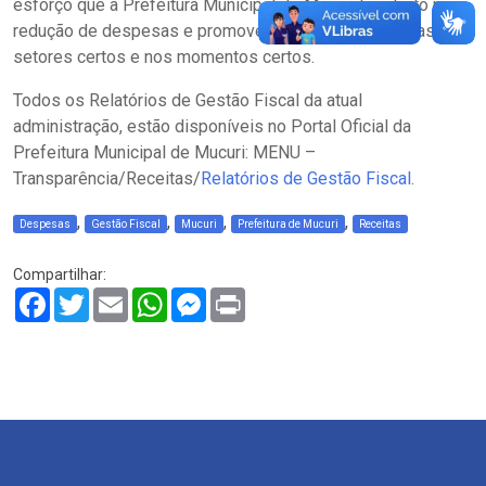
esforço que a Prefeitura Municipal de Mucuri tem feito para
redução de despesas e promover as receitas previstas nos
setores certos e nos momentos certos.
Todos os Relatórios de Gestão Fiscal da atual
administração, estão disponíveis no Portal Oficial da
Prefeitura Municipal de Mucuri: MENU –
Transparência/Receitas/
Relatórios de Gestão Fiscal
.
,
,
,
,
Despesas
Gestão Fiscal
Mucuri
Prefeitura de Mucuri
Receitas
Compartilhar:
Facebook
Twitter
Email
WhatsApp
Messenger
Print