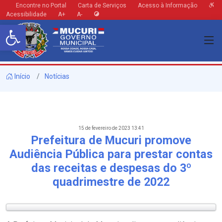
Encontre no Portal
Carta de Serviços
Acesso à Informação
Acessibilidade
A+
A-
Barra de Ferramentas Aberta
Início
Notícias
15 de fevereiro de 2023 13:41
Prefeitura de Mucuri promove
Audiência Pública para prestar contas
das receitas e despesas do 3º
quadrimestre de 2022