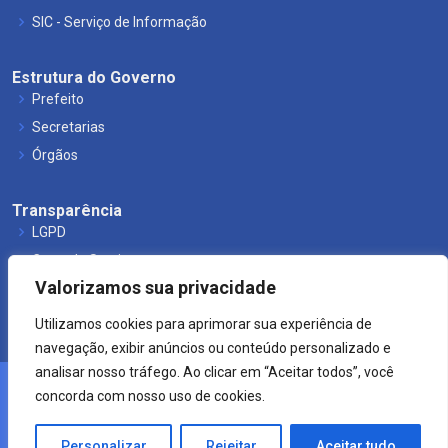
SIC - Serviço de Informação
Estrutura do Governo
Prefeito
Secretarias
Órgãos
Transparência
LGPD
Carta de Serviços
Valorizamos sua privacidade
Leis Municipais
Utilizamos cookies para aprimorar sua experiência de
navegação, exibir anúncios ou conteúdo personalizado e
analisar nosso tráfego. Ao clicar em “Aceitar todos”, você
concorda com nosso uso de cookies.
© 2021 Prefeitura de Mucuri.
Crearte WEB
Personalizar
Rejeitar
Aceitar tudo