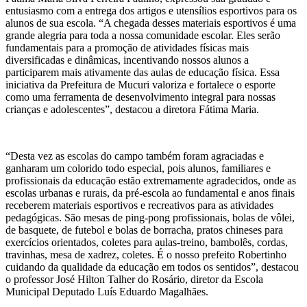
entusiasmo com a entrega dos artigos e utensílios esportivos para os
alunos de sua escola. “A chegada desses materiais esportivos é uma
grande alegria para toda a nossa comunidade escolar. Eles serão
fundamentais para a promoção de atividades físicas mais
diversificadas e dinâmicas, incentivando nossos alunos a
participarem mais ativamente das aulas de educação física. Essa
iniciativa da Prefeitura de Mucuri valoriza e fortalece o esporte
como uma ferramenta de desenvolvimento integral para nossas
crianças e adolescentes”, destacou a diretora Fátima Maria.
“Desta vez as escolas do campo também foram agraciadas e
ganharam um colorido todo especial, pois alunos, familiares e
profissionais da educação estão extremamente agradecidos, onde as
escolas urbanas e rurais, da pré-escola ao fundamental e anos finais
receberem materiais esportivos e recreativos para as atividades
pedagógicas. São mesas de ping-pong profissionais, bolas de vôlei,
de basquete, de futebol e bolas de borracha, pratos chineses para
exercícios orientados, coletes para aulas-treino, bambolês, cordas,
travinhas, mesa de xadrez, coletes. É o nosso prefeito Robertinho
cuidando da qualidade da educação em todos os sentidos”, destacou
o professor José Hilton Talher do Rosário, diretor da Escola
Municipal Deputado Luís Eduardo Magalhães.