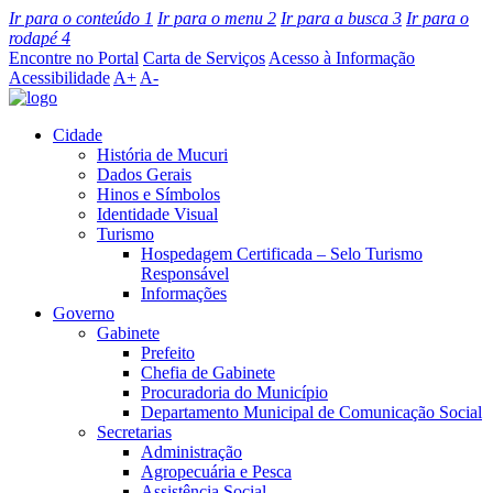
Ir para o conteúdo
1
Ir para o menu
2
Ir para a busca
3
Ir para o
rodapé
4
Encontre no Portal
Carta de Serviços
Acesso à Informação
Acessibilidade
A+
A-
Cidade
História de Mucuri
Dados Gerais
Hinos e Símbolos
Identidade Visual
Turismo
Hospedagem Certificada – Selo Turismo
Responsável
Informações
Governo
Gabinete
Prefeito
Chefia de Gabinete
Procuradoria do Município
Departamento Municipal de Comunicação Social
Secretarias
Administração
Agropecuária e Pesca
Assistência Social