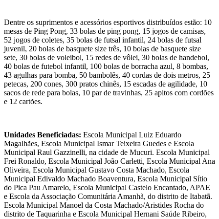
Dentre os suprimentos e acessórios esportivos distribuídos estão: 10
mesas de Ping Pong, 33 bolas de ping pong, 15 jogos de camisas,
52 jogos de coletes, 35 bolas de futsal infantil, 24 bolas de futsal
juvenil, 20 bolas de basquete size três, 10 bolas de basquete size
sete, 30 bolas de voleibol, 15 redes de vôlei, 30 bolas de handebol,
40 bolas de futebol infantil, 100 bolas de borracha azul, 8 bombas,
43 agulhas para bomba, 50 bambolês, 40 cordas de dois metros, 25
petecas, 200 cones, 300 pratos chinês, 15 escadas de agilidade, 10
sacos de rede para bolas, 10 par de travinhas, 25 apitos com cordões
e 12 cartões.
Unidades Beneficiadas:
Escola Municipal Luiz Eduardo
Magalhães, Escola Municipal Ismar Teixeira Guedes e Escola
Municipal Raul Gazzinelli, na cidade de Mucuri. Escola Municipal
Frei Ronaldo, Escola Municipal João Carletti, Escola Municipal Ana
Oliveira, Escola Municipal Gustavo Costa Machado, Escola
Municipal Edivaldo Machado Boaventura, Escola Municipal Sítio
do Pica Pau Amarelo, Escola Municipal Castelo Encantado, APAE
e Escola da Associação Comunitária Amanhã, do distrito de Itabatã.
Escola Municipal Manoel da Costa Machado/Aristides Rocha do
distrito de Taquarinha e Escola Municipal Hernani Saúde Ribeiro,