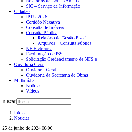
Relatórios de Contas Anuais
SIC – Serviço de Informação
Cidadão
IPTU 2026
Certidão Negativa
Consulta de Imóveis
Consulta Pública
Relatório de Gestão Fiscal
Arquivos – Consulta Pública
NF-Eletrônica
Escrituração de ISS
Solicitação Credenciamento de NFS-e
Ouvidoria Geral
Ouvidoria Geral
Ouvidoria da Secretaria de Obras
Multimídia
Notícias
Vídeos
Buscar
Início
Notícias
25 de junho de 2024 08:00