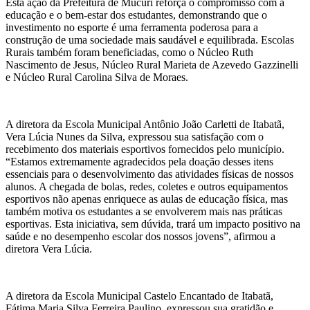
Esta ação da Prefeitura de Mucuri reforça o compromisso com a
educação e o bem-estar dos estudantes, demonstrando que o
investimento no esporte é uma ferramenta poderosa para a
construção de uma sociedade mais saudável e equilibrada. Escolas
Rurais também foram beneficiadas, como o Núcleo Ruth
Nascimento de Jesus, Núcleo Rural Marieta de Azevedo Gazzinelli
e Núcleo Rural Carolina Silva de Moraes.
A diretora da Escola Municipal Antônio João Carletti de Itabatã,
Vera Lúcia Nunes da Silva, expressou sua satisfação com o
recebimento dos materiais esportivos fornecidos pelo município.
“Estamos extremamente agradecidos pela doação desses itens
essenciais para o desenvolvimento das atividades físicas de nossos
alunos. A chegada de bolas, redes, coletes e outros equipamentos
esportivos não apenas enriquece as aulas de educação física, mas
também motiva os estudantes a se envolverem mais nas práticas
esportivas. Esta iniciativa, sem dúvida, trará um impacto positivo na
saúde e no desempenho escolar dos nossos jovens”, afirmou a
diretora Vera Lúcia.
A diretora da Escola Municipal Castelo Encantado de Itabatã,
Fátima Maria Silva Ferreira Paulino, expressou sua gratidão e