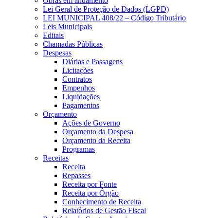
Obras em andamento
Lei Geral de Proteção de Dados (LGPD)
LEI MUNICIPAL 408/22 – Código Tributário
Leis Municipais
Editais
Chamadas Públicas
Despesas
Diárias e Passagens
Licitações
Contratos
Empenhos
Liquidações
Pagamentos
Orçamento
Ações de Governo
Orçamento da Despesa
Orçamento da Receita
Programas
Receitas
Receita
Repasses
Receita por Fonte
Receita por Órgão
Conhecimento de Receita
Relatórios de Gestão Fiscal