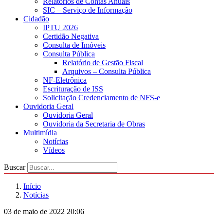
Relatórios de Contas Anuais
SIC – Serviço de Informação
Cidadão
IPTU 2026
Certidão Negativa
Consulta de Imóveis
Consulta Pública
Relatório de Gestão Fiscal
Arquivos – Consulta Pública
NF-Eletrônica
Escrituração de ISS
Solicitação Credenciamento de NFS-e
Ouvidoria Geral
Ouvidoria Geral
Ouvidoria da Secretaria de Obras
Multimídia
Notícias
Vídeos
Buscar
Início
Notícias
03 de maio de 2022 20:06