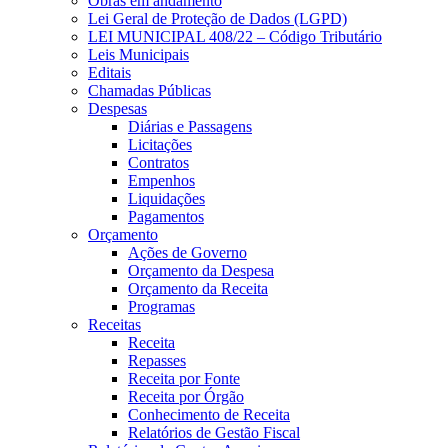
Obras em andamento
Lei Geral de Proteção de Dados (LGPD)
LEI MUNICIPAL 408/22 – Código Tributário
Leis Municipais
Editais
Chamadas Públicas
Despesas
Diárias e Passagens
Licitações
Contratos
Empenhos
Liquidações
Pagamentos
Orçamento
Ações de Governo
Orçamento da Despesa
Orçamento da Receita
Programas
Receitas
Receita
Repasses
Receita por Fonte
Receita por Órgão
Conhecimento de Receita
Relatórios de Gestão Fiscal