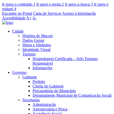
Ir para o conteúdo
1
Ir para o menu
2
Ir para a busca
3
Ir para o
rodapé
4
Encontre no Portal
Carta de Serviços
Acesso à Informação
Acessibilidade
A+
A-
Cidade
História de Mucuri
Dados Gerais
Hinos e Símbolos
Identidade Visual
Turismo
Hospedagem Certificada – Selo Turismo
Responsável
Informações
Governo
Gabinete
Prefeito
Chefia de Gabinete
Procuradoria do Município
Departamento Municipal de Comunicação Social
Secretarias
Administração
Agropecuária e Pesca
Assistência Social