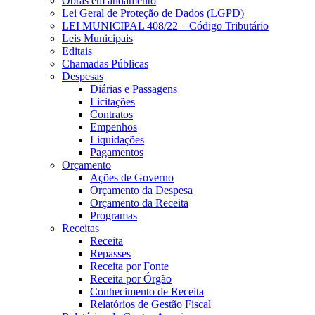
Obras em andamento
Lei Geral de Proteção de Dados (LGPD)
LEI MUNICIPAL 408/22 – Código Tributário
Leis Municipais
Editais
Chamadas Públicas
Despesas
Diárias e Passagens
Licitações
Contratos
Empenhos
Liquidações
Pagamentos
Orçamento
Ações de Governo
Orçamento da Despesa
Orçamento da Receita
Programas
Receitas
Receita
Repasses
Receita por Fonte
Receita por Órgão
Conhecimento de Receita
Relatórios de Gestão Fiscal