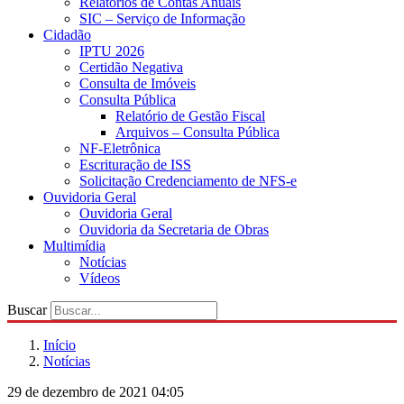
Relatórios de Contas Anuais
SIC – Serviço de Informação
Cidadão
IPTU 2026
Certidão Negativa
Consulta de Imóveis
Consulta Pública
Relatório de Gestão Fiscal
Arquivos – Consulta Pública
NF-Eletrônica
Escrituração de ISS
Solicitação Credenciamento de NFS-e
Ouvidoria Geral
Ouvidoria Geral
Ouvidoria da Secretaria de Obras
Multimídia
Notícias
Vídeos
Buscar
Início
Notícias
29 de dezembro de 2021 04:05