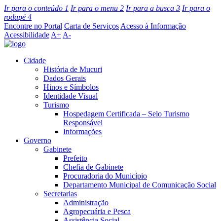
Ir para o conteúdo
1
Ir para o menu
2
Ir para a busca
3
Ir para o
rodapé
4
Encontre no Portal
Carta de Serviços
Acesso à Informação
Acessibilidade
A+
A-
Cidade
História de Mucuri
Dados Gerais
Hinos e Símbolos
Identidade Visual
Turismo
Hospedagem Certificada – Selo Turismo
Responsável
Informações
Governo
Gabinete
Prefeito
Chefia de Gabinete
Procuradoria do Município
Departamento Municipal de Comunicação Social
Secretarias
Administração
Agropecuária e Pesca
Assistência Social