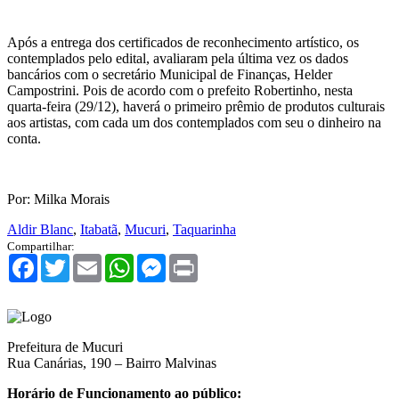
Após a entrega dos certificados de reconhecimento artístico, os
contemplados pelo edital, avaliaram pela última vez os dados
bancários com o secretário Municipal de Finanças, Helder
Campostrini. Pois de acordo com o prefeito Robertinho, nesta
quarta-feira (29/12), haverá o primeiro prêmio de produtos culturais
aos artistas, com cada um dos contemplados com seu o dinheiro na
conta.
Por: Milka Morais
Aldir Blanc
,
Itabatã
,
Mucuri
,
Taquarinha
Compartilhar:
Facebook
Twitter
Email
WhatsApp
Messenger
Print
Prefeitura de Mucuri
Rua Canárias, 190 – Bairro Malvinas
Horário de Funcionamento ao público: