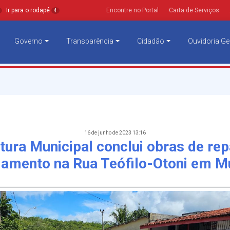
Ir para o rodapé
Encontre no Portal
Carta de Serviços
4
Governo
Transparência
Cidadão
Ouvidoria Ge
16 de junho de 2023 13:16
tura Municipal conclui obras de re
lamento na Rua Teófilo-Otoni em M