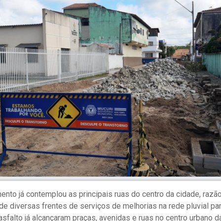
nto já contemplou as principais ruas do centro da cidade, razão
e diversas frentes de serviços de melhorias na rede pluvial pa
 asfalto já alcançaram praças, avenidas e ruas no centro urbano 