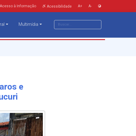
Acesso à Informação
A+
A-
Acessibilidade
ral
Multimídia
paros e
ucuri