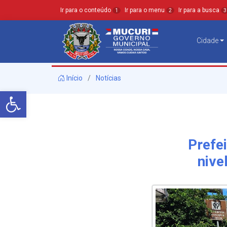
Ir para o conteúdo
Ir para o menu
Ir para a busca
1
2
3
Cidade
Início
Notícias
Barra de Ferramentas Aberta
Prefei
nive