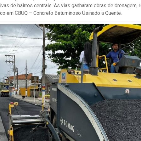
ativas de bairros centrais. As vias ganharam obras de drenagem,
ico em CBUQ – Concreto Betuminoso Usinado a Quente.