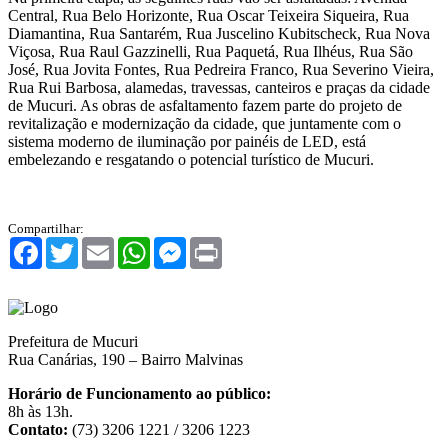
Central, Rua Belo Horizonte, Rua Oscar Teixeira Siqueira, Rua
Diamantina, Rua Santarém, Rua Juscelino Kubitscheck, Rua Nova
Viçosa, Rua Raul Gazzinelli, Rua Paquetá, Rua Ilhéus, Rua São
José, Rua Jovita Fontes, Rua Pedreira Franco, Rua Severino Vieira,
Rua Rui Barbosa, alamedas, travessas, canteiros e praças da cidade
de Mucuri. As obras de asfaltamento fazem parte do projeto de
revitalização e modernização da cidade, que juntamente com o
sistema moderno de iluminação por painéis de LED, está
embelezando e resgatando o potencial turístico de Mucuri.
Compartilhar:
Facebook
Twitter
Email
WhatsApp
Messenger
Print
Prefeitura de Mucuri
Rua Canárias, 190 – Bairro Malvinas
Horário de Funcionamento ao público:
8h às 13h.
Contato:
(73) 3206 1221 / 3206 1223