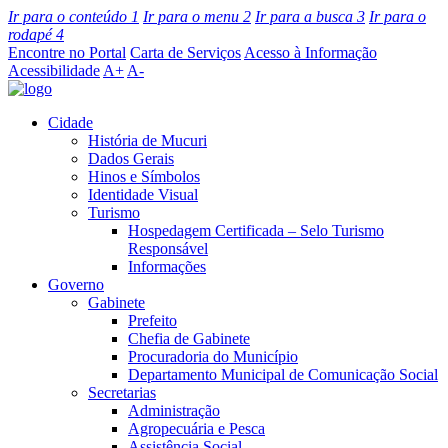
Ir para o conteúdo
1
Ir para o menu
2
Ir para a busca
3
Ir para o
rodapé
4
Encontre no Portal
Carta de Serviços
Acesso à Informação
Acessibilidade
A+
A-
Cidade
História de Mucuri
Dados Gerais
Hinos e Símbolos
Identidade Visual
Turismo
Hospedagem Certificada – Selo Turismo
Responsável
Informações
Governo
Gabinete
Prefeito
Chefia de Gabinete
Procuradoria do Município
Departamento Municipal de Comunicação Social
Secretarias
Administração
Agropecuária e Pesca
Assistência Social