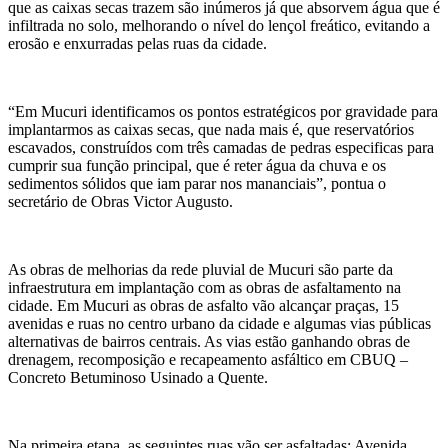
que as caixas secas trazem são inúmeros já que absorvem água que é
infiltrada no solo, melhorando o nível do lençol freático, evitando a
erosão e enxurradas pelas ruas da cidade.
“Em Mucuri identificamos os pontos estratégicos por gravidade para
implantarmos as caixas secas, que nada mais é, que reservatórios
escavados, construídos com três camadas de pedras especificas para
cumprir sua função principal, que é reter água da chuva e os
sedimentos sólidos que iam parar nos mananciais”, pontua o
secretário de Obras Victor Augusto.
As obras de melhorias da rede pluvial de Mucuri são parte da
infraestrutura em implantação com as obras de asfaltamento na
cidade. Em Mucuri as obras de asfalto vão alcançar praças, 15
avenidas e ruas no centro urbano da cidade e algumas vias públicas
alternativas de bairros centrais. As vias estão ganhando obras de
drenagem, recomposição e recapeamento asfáltico em CBUQ –
Concreto Betuminoso Usinado a Quente.
Na primeira etapa, as seguintes ruas vão ser asfaltadas: Avenida