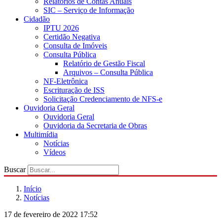
Relatórios de Contas Anuais
SIC – Serviço de Informação
Cidadão
IPTU 2026
Certidão Negativa
Consulta de Imóveis
Consulta Pública
Relatório de Gestão Fiscal
Arquivos – Consulta Pública
NF-Eletrônica
Escrituração de ISS
Solicitação Credenciamento de NFS-e
Ouvidoria Geral
Ouvidoria Geral
Ouvidoria da Secretaria de Obras
Multimídia
Notícias
Vídeos
Buscar
Início
Notícias
17 de fevereiro de 2022 17:52