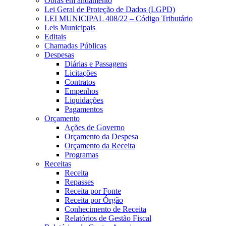
Obras em andamento
Lei Geral de Proteção de Dados (LGPD)
LEI MUNICIPAL 408/22 – Código Tributário
Leis Municipais
Editais
Chamadas Públicas
Despesas
Diárias e Passagens
Licitações
Contratos
Empenhos
Liquidações
Pagamentos
Orçamento
Ações de Governo
Orçamento da Despesa
Orçamento da Receita
Programas
Receitas
Receita
Repasses
Receita por Fonte
Receita por Órgão
Conhecimento de Receita
Relatórios de Gestão Fiscal