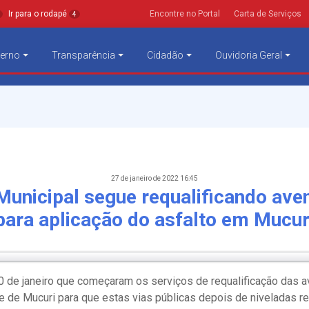
Ir para o rodapé
Encontre no Portal
Carta de Serviços
4
erno
Transparência
Cidadão
Ouvidoria Geral
27 de janeiro de 2022 16:45
Municipal segue requalificando ave
para aplicação do asfalto em Mucur
0 de janeiro que começaram os serviços de requalificação das av
e de Mucuri para que estas vias públicas depois de niveladas 