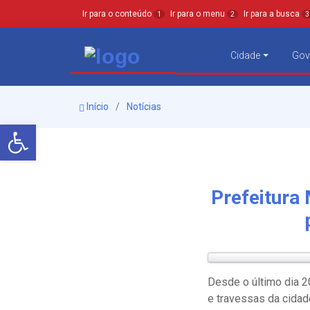
Ir para o conteúdo
Ir para o menu
Ir para a busca
1
2
3
Cidade
Gov
Início
Notícias
Barra de Ferramentas Aberta
Prefeitura 
Desde o último dia 2
e travessas da cidad