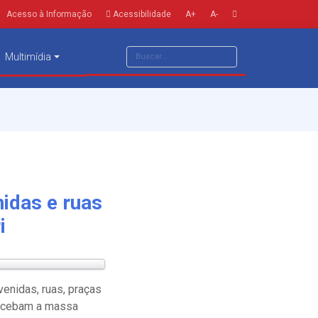
Acesso à Informação
Acessibilidade
A+
A-
Multimídia
nidas e ruas
i
enidas, ruas, praças
recebam a massa