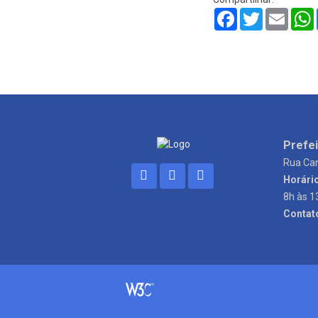
Facebook
Twitter
Email
Prefei
Rua Can
Horári
8h às 1
Contat