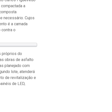
e compactada a
É composta
e necessário. Cujos
ento é a camada
 contra o
 próprios do
as obras de asfalto
ras planejado com
gundo lote, atenderá
to de revitalização e
ainéis de LED,