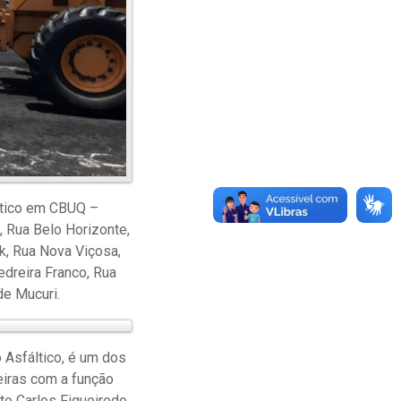
ltico em CBUQ –
, Rua Belo Horizonte,
k, Rua Nova Viçosa,
edreira Franco, Rua
de Mucuri.
Asfáltico, é um dos
eiras com a função
to Carlos Figueiredo