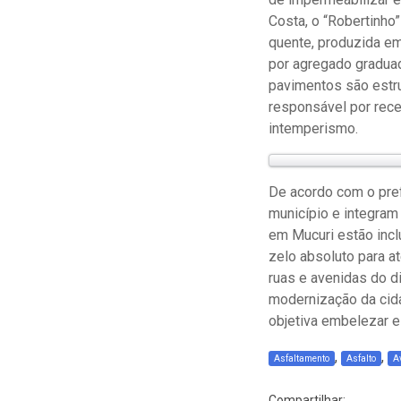
Costa, o “Robertinho
quente, produzida em
por agregado graduad
pavimentos são estr
responsável por receb
intemperismo.
De acordo com o pref
município e integram
em Mucuri estão incl
zelo absoluto para a
ruas e avenidas do di
modernização da cid
objetiva embelezar e 
,
,
Asfaltamento
Asfalto
A
Compartilhar: