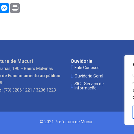
WhatsApp
Messenger
Print
tura de Mucuri
Ouvidoria
Es
Fale Conosco
P
árias, 190 – Bairro Malvinas
o de Funcionamento ao público:
Ouvidoria Geral
S
3h.
SIC - Serviço de
Ó
Informação
o:
(73) 3206 1221 / 3206 1223
© 2021 Prefeitura de Mucuri.