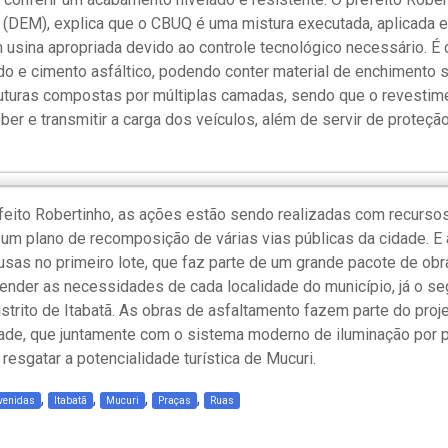
” (DEM), explica que o CBUQ é uma mistura executada, aplicada 
 usina apropriada devido ao controle tecnológico necessário. 
o e cimento asfáltico, podendo conter material de enchimento s
uturas compostas por múltiplas camadas, sendo que o revestim
er e transmitir a carga dos veículos, além de servir de proteção
eito Robertinho, as ações estão sendo realizadas com recursos
 um plano de recomposição de várias vias públicas da cidade. E 
usas no primeiro lote, que faz parte de um grande pacote de ob
tender as necessidades de cada localidade do município, já o se
strito de Itabatã. As obras de asfaltamento fazem parte do proje
ade, que juntamente com o sistema moderno de iluminação por p
resgatar a potencialidade turística de Mucuri.
,
,
,
,
venidas
Itabatã
Mucuri
Praças
Ruas