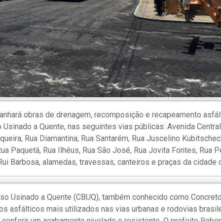
ganhará obras de drenagem, recomposição e recapeamento asfá
Usinado a Quente, nas seguintes vias públicas: Avenida Central
iqueira, Rua Diamantina, Rua Santarém, Rua Juscelino Kubitschec
 Rua Paquetá, Rua Ilhéus, Rua São José, Rua Jovita Fontes, Rua P
 Rui Barbosa, alamedas, travessas, canteiros e praças da cidade 
so Usinado a Quente (CBUQ), também conhecido como Concreto 
os asfálticos mais utilizados nas vias urbanas e rodovias brasil
 conferir um acabamento nivelado e resistente. O prefeito Rober