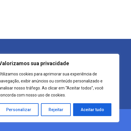
trutura do Governo
Transparência
Valorizamos sua privacidade
refeito
LGPD
Utilizamos cookies para aprimorar sua experiência de
ecretarias
Carta de Serviços
navegação, exibir anúncios ou conteúdo personalizado e
rgãos
Leis Municipais
analisar nosso tráfego. Ao clicar em “Aceitar todos”, você
concorda com nosso uso de cookies.
Personalizar
Rejeitar
Aceitar tudo
Crearte WEB