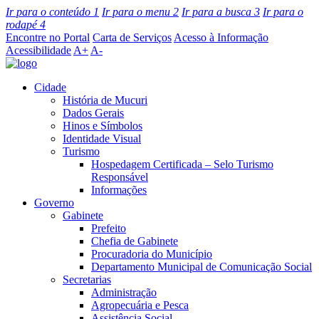
Ir para o conteúdo
1
Ir para o menu
2
Ir para a busca
3
Ir para o
rodapé
4
Encontre no Portal
Carta de Serviços
Acesso à Informação
Acessibilidade
A+
A-
Cidade
História de Mucuri
Dados Gerais
Hinos e Símbolos
Identidade Visual
Turismo
Hospedagem Certificada – Selo Turismo
Responsável
Informações
Governo
Gabinete
Prefeito
Chefia de Gabinete
Procuradoria do Município
Departamento Municipal de Comunicação Social
Secretarias
Administração
Agropecuária e Pesca
Assistência Social