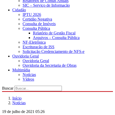
Relatórios de Contas Anuais
SIC – Serviço de Informação
Cidadão
IPTU 2026
Certidão Negativa
Consulta de Imóveis
Consulta Pública
Relatório de Gestão Fiscal
Arquivos – Consulta Pública
NF-Eletrônica
Escrituração de ISS
Solicitação Credenciamento de NFS-e
Ouvidoria Geral
Ouvidoria Geral
Ouvidoria da Secretaria de Obras
Multimídia
Notícias
Vídeos
Buscar
Início
Notícias
19 de julho de 2021 05:26