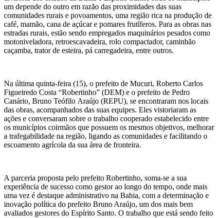
um depende do outro em razão das proximidades das suas
comunidades rurais e povoamentos, uma região rica na produção de
café, mamão, cana de açúcar e pomares frutíferos. Para as obras nas
estradas rurais, estão sendo empregados maquinários pesados como
motoniveladora, retroescavadeira, rolo compactador, caminhão
caçamba, trator de esteira, pá carregadeira, entre outros.
Na última quinta-feira (15), o prefeito de Mucuri, Roberto Carlos
Figueiredo Costa “Robertinho” (DEM) e o prefeito de Pedro
Canário, Bruno Teófilo Araújo (REPU), se encontraram nos locais
das obras, acompanhados das suas equipes. Eles vistoriaram as
ações e conversaram sobre o trabalho cooperado estabelecido entre
os municípios coirmãos que possuem os mesmos objetivos, melhorar
a trafegabilidade na região, ligando as comunidades e facilitando o
escoamento agrícola da sua área de fronteira.
A parceria proposta pelo prefeito Robertinho, soma-se a sua
experiência de sucesso como gestor ao longo do tempo, onde mais
uma vez é destaque administrativo na Bahia, com a determinação e
inovação política do prefeito Bruno Araújo, um dos mais bem
avaliados gestores do Espírito Santo. O trabalho que está sendo feito