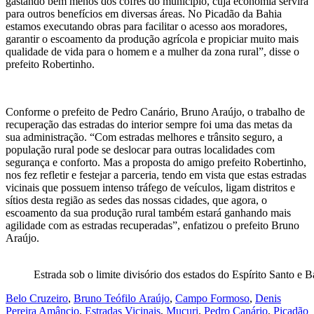
gastando bem menos dos cofres do município, cuja economia servirá
para outros benefícios em diversas áreas. No Picadão da Bahia
estamos executando obras para facilitar o acesso aos moradores,
garantir o escoamento da produção agrícola e propiciar muito mais
qualidade de vida para o homem e a mulher da zona rural”, disse o
prefeito Robertinho.
Conforme o prefeito de Pedro Canário, Bruno Araújo, o trabalho de
recuperação das estradas do interior sempre foi uma das metas da
sua administração. “Com estradas melhores e trânsito seguro, a
população rural pode se deslocar para outras localidades com
segurança e conforto. Mas a proposta do amigo prefeito Robertinho,
nos fez refletir e festejar a parceria, tendo em vista que estas estradas
vicinais que possuem intenso tráfego de veículos, ligam distritos e
sítios desta região as sedes das nossas cidades, que agora, o
escoamento da sua produção rural também estará ganhando mais
agilidade com as estradas recuperadas”, enfatizou o prefeito Bruno
Araújo.
Estrada sob o limite divisório dos estados do Espírito Santo e
Belo Cruzeiro
,
Bruno Teófilo Araújo
,
Campo Formoso
,
Denis
Pereira Amâncio
,
Estradas Vicinais
,
Mucuri
,
Pedro Canário
,
Picadão