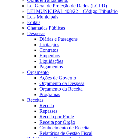
Obras em andamento
Lei Geral de Proteção de Dados (LGPD)
LEI MUNICIPAL 408/22 – Código Tributário
Leis Municipais
Editais
Chamadas Públicas
Despesas
Diárias e Passagens
Licitações
Contratos
Empenhos
Liquidações
Pagamentos
Orçamento
Ações de Governo
Orçamento da Despesa
Orçamento da Receita
Programas
Receitas
Receita
Repasses
Receita por Fonte
Receita por Órgão
Conhecimento de Receita
Relatórios de Gestão Fiscal