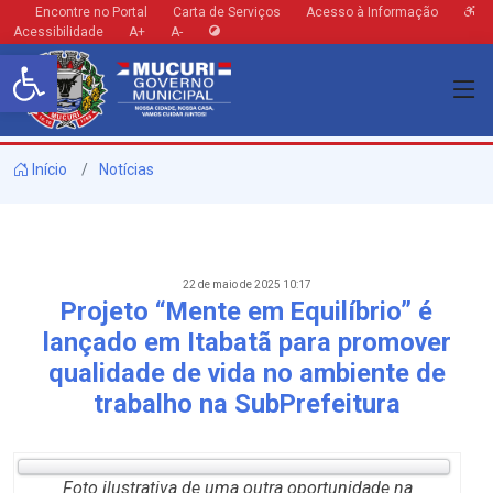
Encontre no Portal
Carta de Serviços
Acesso à Informação
Acessibilidade
A+
A-
Barra de Ferramentas Aberta
Início
Notícias
22 de maio de 2025 10:17
Projeto “Mente em Equilíbrio” é
lançado em Itabatã para promover
qualidade de vida no ambiente de
trabalho na SubPrefeitura
Foto ilustrativa de uma outra oportunidade na