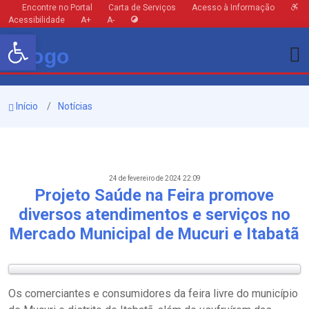
Encontre no Portal
Carta de Serviços
Acesso à Informação
Acessibilidade
A+
A-
Barra de Ferramentas Aberta
Início
Notícias
24 de fevereiro de 2024 22:09
Projeto Saúde na Feira promove
diversos atendimentos e serviços no
Mercado Municipal de Mucuri e Itabatã
Os comerciantes e consumidores da feira livre do município