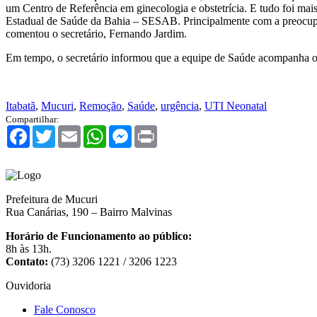
um Centro de Referência em ginecologia e obstetrícia. E tudo foi mai
Estadual de Saúde da Bahia – SESAB. Principalmente com a preocupaç
comentou o secretário, Fernando Jardim.
Em tempo, o secretário informou que a equipe de Saúde acompanha os 
Itabatã
,
Mucuri
,
Remoção
,
Saúde
,
urgência
,
UTI Neonatal
Compartilhar:
Facebook
Twitter
Email
WhatsApp
Messenger
Print
Prefeitura de Mucuri
Rua Canárias, 190 – Bairro Malvinas
Horário de Funcionamento ao público:
8h às 13h.
Contato:
(73) 3206 1221 / 3206 1223
Ouvidoria
Fale Conosco