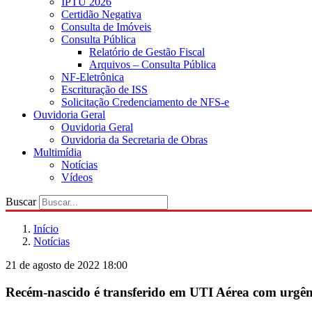
IPTU 2026
Certidão Negativa
Consulta de Imóveis
Consulta Pública
Relatório de Gestão Fiscal
Arquivos – Consulta Pública
NF-Eletrônica
Escrituração de ISS
Solicitação Credenciamento de NFS-e
Ouvidoria Geral
Ouvidoria Geral
Ouvidoria da Secretaria de Obras
Multimídia
Notícias
Vídeos
Buscar
Início
Notícias
21 de agosto de 2022 18:00
Recém-nascido é transferido em UTI Aérea com urgê