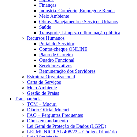
Finanças
Industria, Comércio, Emprego e Renda
Meio Ambiente
Obras, Planejamento e Serviços Urbanos
Saúde
Transporte, Limpeza e Iluminação pública
Recursos Humanos
Portal do Servidor
Contra-cheque ONLINE
Plano de Carreira
Quadro Funcional
Servidores ativos
Remuneração dos Servidores
Estrutura Organizacional
Carta de Serviços
Meio Ambiente
Gestão de Praias
Transparência
TCM – Mucuri
Diário Oficial Mucuri
FAQ – Perguntas Frequentes
Obras em andamento
Lei Geral de Proteção de Dados (LGPD)
LEI MUNICIPAL 408/22 – Código Tributário