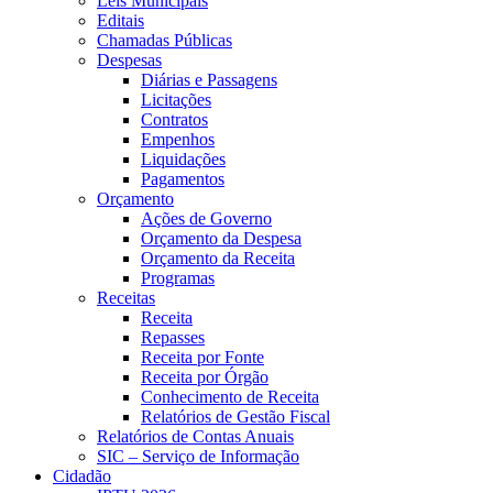
Leis Municipais
Editais
Chamadas Públicas
Despesas
Diárias e Passagens
Licitações
Contratos
Empenhos
Liquidações
Pagamentos
Orçamento
Ações de Governo
Orçamento da Despesa
Orçamento da Receita
Programas
Receitas
Receita
Repasses
Receita por Fonte
Receita por Órgão
Conhecimento de Receita
Relatórios de Gestão Fiscal
Relatórios de Contas Anuais
SIC – Serviço de Informação
Cidadão