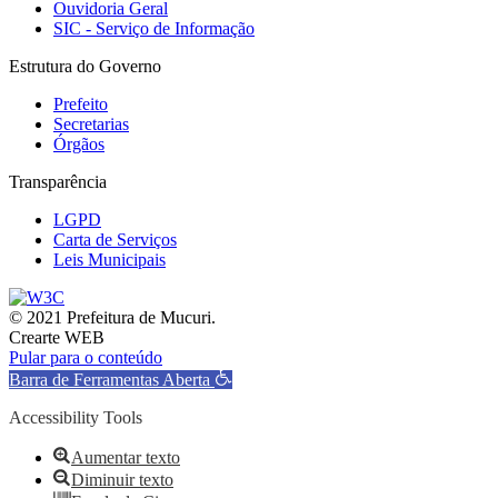
Ouvidoria Geral
SIC - Serviço de Informação
Estrutura do Governo
Prefeito
Secretarias
Órgãos
Transparência
LGPD
Carta de Serviços
Leis Municipais
© 2021 Prefeitura de Mucuri.
Crearte WEB
Pular para o conteúdo
Barra de Ferramentas Aberta
Accessibility Tools
Aumentar texto
Diminuir texto