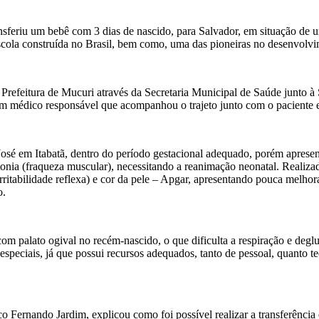
ansferiu um bebê com 3 dias de nascido, para Salvador, em situação de 
scola construída no Brasil, bem como, uma das pioneiras no desenvolvim
Prefeitura de Mucuri através da Secretaria Municipal de Saúde junto 
um médico responsável que acompanhou o trajeto junto com o paciente e
 José em Itabatã, dentro do período gestacional adequado, porém apres
otonia (fraqueza muscular), necessitando a reanimação neonatal. Realiz
(irritabilidade reflexa) e cor da pele – Apgar, apresentando pouca melho
o.
m palato ogival no recém-nascido, o que dificulta a respiração e deglu
speciais, já que possui recursos adequados, tanto de pessoal, quanto tec
o Fernando Jardim, explicou como foi possível realizar a transferênc