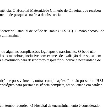
urgência. O Hospital Maternidade Climério de Oliveira, que recebeu
ento de pesquisas na área de obstetrícia.
à Secretaria Estadual de Saúde da Bahia (SESAB). O avião decolou do
 um familiar.
entou algumas complicações logo após o nascimento. O bebê não
adas as manobras, inclusive com exames de avaliação da resposta em
ra e evoluindo para desconforto respiratório, houve a necessidade de
tição, e possivelmente, outras complicações. Por não possuir no HSJ
nológico para prestar assistência completa, foi solicitada em caráter
ia em tempo recorde. “O Hospital de encaminhamento é considerado