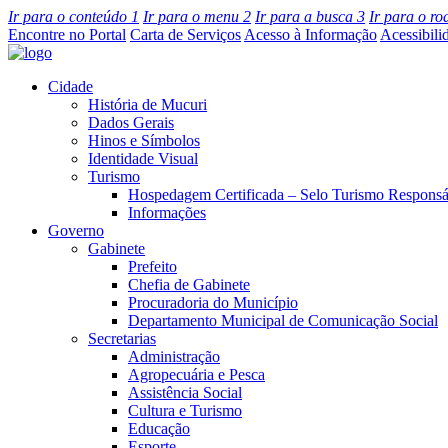
Ir para o conteúdo
1
Ir para o menu
2
Ir para a busca
3
Ir para o r
Encontre no Portal
Carta de Serviços
Acesso à Informação
Acessibili
Cidade
História de Mucuri
Dados Gerais
Hinos e Símbolos
Identidade Visual
Turismo
Hospedagem Certificada – Selo Turismo Responsá
Informações
Governo
Gabinete
Prefeito
Chefia de Gabinete
Procuradoria do Município
Departamento Municipal de Comunicação Social
Secretarias
Administração
Agropecuária e Pesca
Assistência Social
Cultura e Turismo
Educação
Esporte