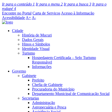
Ir para o conteúdo
1
Ir para o menu
2
Ir para a busca
3
Ir para o
rodapé
4
Encontre no Portal
Carta de Serviços
Acesso à Informação
Acessibilidade
A+
A-
Cidade
História de Mucuri
Dados Gerais
Hinos e Símbolos
Identidade Visual
Turismo
Hospedagem Certificada – Selo Turismo
Responsável
Informações
Governo
Gabinete
Prefeito
Chefia de Gabinete
Procuradoria do Município
Departamento Municipal de Comunicação Social
Secretarias
Administração
Agropecuária e Pesca
Assistência Social