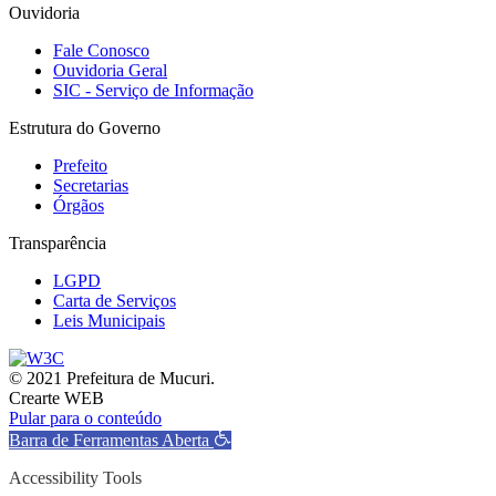
Ouvidoria
Fale Conosco
Ouvidoria Geral
SIC - Serviço de Informação
Estrutura do Governo
Prefeito
Secretarias
Órgãos
Transparência
LGPD
Carta de Serviços
Leis Municipais
© 2021 Prefeitura de Mucuri.
Crearte WEB
Pular para o conteúdo
Barra de Ferramentas Aberta
Accessibility Tools