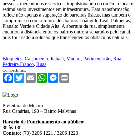
pessoas, mercadorias e serviços, impulsionando o comércio local e
estimulando investimentos em infraestrutura. Essa transformação
reflete não apenas a superação de barreiras físicas, mas também o
compromisso com o futuro dos bairros Triângulo Leal, Palmeiras,
Planalto Verde e Cidade Alta. A abertura da rua, simplesmente
encurtou a distância entre os bairros outrora separados pelo canal,
pois foi criado a solução que transcendeu os obstáculos naturais.
Bloquetes
,
Calçamento
,
Itabatã
,
Mucuri
,
Pavimentação
,
Rua
Pedreira Franco
,
Ruas
Compartilhar:
Facebook
Twitter
Email
WhatsApp
Messenger
Print
Prefeitura de Mucuri
Rua Canárias, 190 – Bairro Malvinas
Horário de Funcionamento ao público:
8h às 13h.
Contato:
(73) 3206 1221 / 3206 1223