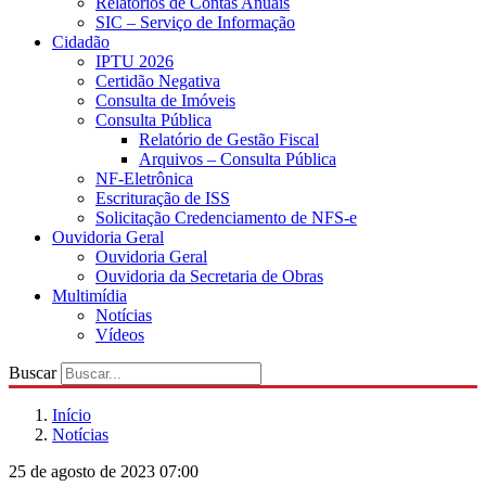
Relatórios de Contas Anuais
SIC – Serviço de Informação
Cidadão
IPTU 2026
Certidão Negativa
Consulta de Imóveis
Consulta Pública
Relatório de Gestão Fiscal
Arquivos – Consulta Pública
NF-Eletrônica
Escrituração de ISS
Solicitação Credenciamento de NFS-e
Ouvidoria Geral
Ouvidoria Geral
Ouvidoria da Secretaria de Obras
Multimídia
Notícias
Vídeos
Buscar
Início
Notícias
25 de agosto de 2023 07:00