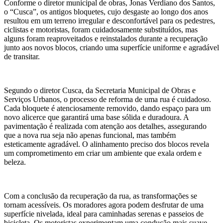
Conforme o diretor municipal de obras, Jonas Verdiano dos Santos,
o “Cusca”, os antigos bloquetes, cujo desgaste ao longo dos anos
resultou em um terreno irregular e desconfortável para os pedestres,
ciclistas e motoristas, foram cuidadosamente substituídos, mas
alguns foram reaproveitados e reinstalados durante a recuperação
junto aos novos blocos, criando uma superfície uniforme e agradável
de transitar.
Segundo o diretor Cusca, da Secretaria Municipal de Obras e
Serviços Urbanos, o processo de reforma de uma rua é cuidadoso.
Cada bloquete é atenciosamente removido, dando espaço para um
novo alicerce que garantirá uma base sólida e duradoura. A
pavimentação é realizada com atenção aos detalhes, assegurando
que a nova rua seja não apenas funcional, mas também
esteticamente agradável. O alinhamento preciso dos blocos revela
um comprometimento em criar um ambiente que exala ordem e
beleza.
Com a conclusão da recuperação da rua, as transformações se
tornam acessíveis. Os moradores agora podem desfrutar de uma
superfície nivelada, ideal para caminhadas serenas e passeios de
bicicleta. Os motoristas experimentam uma condução mais suave,