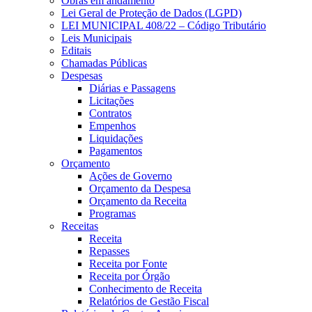
Obras em andamento
Lei Geral de Proteção de Dados (LGPD)
LEI MUNICIPAL 408/22 – Código Tributário
Leis Municipais
Editais
Chamadas Públicas
Despesas
Diárias e Passagens
Licitações
Contratos
Empenhos
Liquidações
Pagamentos
Orçamento
Ações de Governo
Orçamento da Despesa
Orçamento da Receita
Programas
Receitas
Receita
Repasses
Receita por Fonte
Receita por Órgão
Conhecimento de Receita
Relatórios de Gestão Fiscal