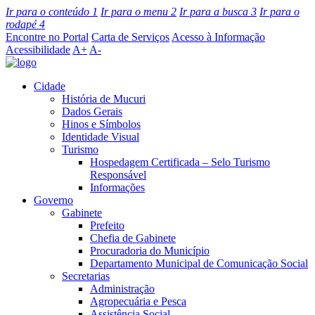
Ir para o conteúdo
1
Ir para o menu
2
Ir para a busca
3
Ir para o
rodapé
4
Encontre no Portal
Carta de Serviços
Acesso à Informação
Acessibilidade
A+
A-
Cidade
História de Mucuri
Dados Gerais
Hinos e Símbolos
Identidade Visual
Turismo
Hospedagem Certificada – Selo Turismo
Responsável
Informações
Governo
Gabinete
Prefeito
Chefia de Gabinete
Procuradoria do Município
Departamento Municipal de Comunicação Social
Secretarias
Administração
Agropecuária e Pesca
Assistência Social