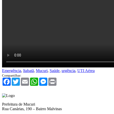
Emergência
,
Itabatã
,
Mucuri
,
Saúde
,
urgência
,
UTI Aérea
Compartilhar:
Facebook
Twitter
Email
WhatsApp
Messenger
Print
Prefeitura de Mucuri
Rua Canárias, 190 – Bairro Malvinas