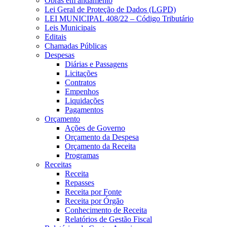
Obras em andamento
Lei Geral de Proteção de Dados (LGPD)
LEI MUNICIPAL 408/22 – Código Tributário
Leis Municipais
Editais
Chamadas Públicas
Despesas
Diárias e Passagens
Licitações
Contratos
Empenhos
Liquidações
Pagamentos
Orçamento
Ações de Governo
Orçamento da Despesa
Orçamento da Receita
Programas
Receitas
Receita
Repasses
Receita por Fonte
Receita por Órgão
Conhecimento de Receita
Relatórios de Gestão Fiscal