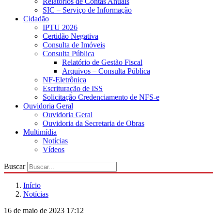
Relatórios de Contas Anuais
SIC – Serviço de Informação
Cidadão
IPTU 2026
Certidão Negativa
Consulta de Imóveis
Consulta Pública
Relatório de Gestão Fiscal
Arquivos – Consulta Pública
NF-Eletrônica
Escrituração de ISS
Solicitação Credenciamento de NFS-e
Ouvidoria Geral
Ouvidoria Geral
Ouvidoria da Secretaria de Obras
Multimídia
Notícias
Vídeos
Buscar
Início
Notícias
16 de maio de 2023 17:12