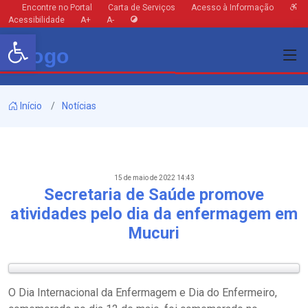
Encontre no Portal
Carta de Serviços
Acesso à Informação
Acessibilidade
A+
A-
Barra de Ferramentas Aberta
Início
Notícias
15 de maio de 2022 14:43
Secretaria de Saúde promove
atividades pelo dia da enfermagem em
Mucuri
O Dia Internacional da Enfermagem e Dia do Enfermeiro,