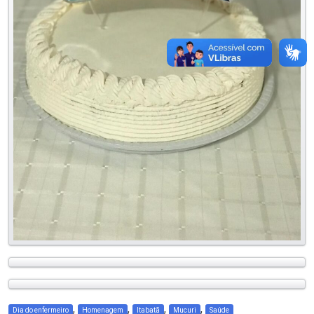
,
,
,
,
Dia do enfermeiro
Homenagem
Itabatã
Mucuri
Saúde