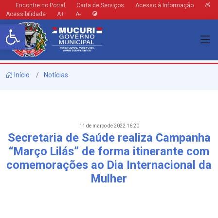
Encontre no Portal
Carta de Serviços
Acesso à Informação
Acessibilidade
A+
A-
Barra de Ferramentas Aberta
Início
Notícias
11 de março de 2022 16:20
Secretaria de Saúde realiza Campanha
“Março Lilás” de forma itinerante com
comemorações ao Dia Internacional da
Mulher