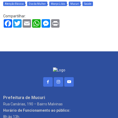
,
,
,
,
Atenção Básica
Dia da Mulher
Março Lilás
Mucuri
Saúde
Compartilhar:
Facebook
Twitter
Email
WhatsApp
Messenger
Print
Prefeitura de Mucuri
Rua Canárias, 190 – Bairro Malvinas
Horário de Funcionamento ao público:
8h às 13h.