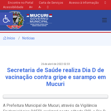
Encontre no Portal
Carta de Serviços
Acesso à Informação
Acessibilidade
A+
A-
Barra de Ferramentas Aberta
Início
Notícias
26 de abril de 2022 02:33
Secretaria de Saúde realiza Dia D de
vacinação contra gripe e sarampo em
Mucuri
A Prefeitura Municipal de Mucuri, através da Vigilância