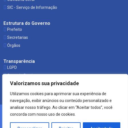
SIC - Serviço de Informação
Estrutura do Governo
Prefeito
Secretarias
Órgãos
Transparência
LGPD
Carta de Serviços
Valorizamos sua privacidade
Leis Municipais
Utilizamos cookies para aprimorar sua experiência de
navegação, exibir anúncios ou conteúdo personalizado e
analisar nosso tráfego. Ao clicar em “Aceitar todos”, você
concorda com nosso uso de cookies.
© 2021 Prefeitura de Mucuri.
Crearte WEB