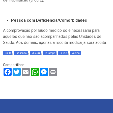
de Habilitação (D ou E).
Pessoa com Deficiência/Comorbidades
A comprovação por laudo médico só é necessária para
aqueles que não são acompanhados pelas Unidades de
Saúde. Aos demais, apenas a receita médica já será aceita.
,
,
,
,
,
Dia D
Influenza
Mucuri
Sarampo
Saúde
Vacina
Compartilhar:
Facebook
Twitter
Email
WhatsApp
Messenger
Print