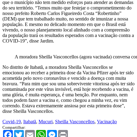
que o município não tem medido esforços para atender as demandas
do seu território. “Temos muito que festejar o comprometimento do
nosso prefeito Roberto Carlos Figueiredo Costa “Robertinho”
(DEM) que tem trabalhado muito, no sentido de imunizar a nossa
população. E mesmo no delicado momento em que o Brasil está
vivendo, o nosso planejamento local alinhado com a compreensão
da população trará os resultados esperados com a vacinação contra a
COVID-19”, disse Jardim.
A moradora Sheilla Vasconcellos (agora vacinada) conversa co
No distrito de Itabatã, a moradora Sheilla Vasconcellos se
emocionou ao receber a primeira dose da Vacina Pfizer após ter sido
acometida pelo novo coronavírus e vencido a doença com muita
bravura. “Para mim que sou uma sobrevivente vitoriosa após ter sido
contaminada por este vírus invisível, está hoje recebendo a vacina, é
uma glória, é muita esperança, é uma benção. Por enquanto, nem
todos podem fazer a vacina e, como chegou a minha vez, eu vim
correndo. Estava extremamente ansiosa por esta primeira dose”,
disse Sheilla Vasconcellos.
Covid-19
,
Itabatã
,
Mucuri
,
Sheilla Vasconcellos
,
Vacinação
Compartilhar:
Facebook
Twitter
Email
WhatsApp
Messenger
Print