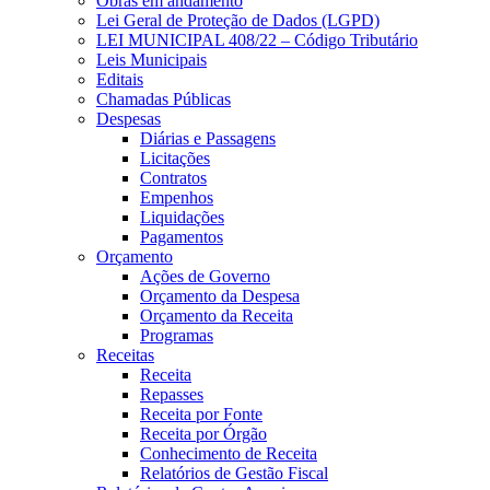
Obras em andamento
Lei Geral de Proteção de Dados (LGPD)
LEI MUNICIPAL 408/22 – Código Tributário
Leis Municipais
Editais
Chamadas Públicas
Despesas
Diárias e Passagens
Licitações
Contratos
Empenhos
Liquidações
Pagamentos
Orçamento
Ações de Governo
Orçamento da Despesa
Orçamento da Receita
Programas
Receitas
Receita
Repasses
Receita por Fonte
Receita por Órgão
Conhecimento de Receita
Relatórios de Gestão Fiscal