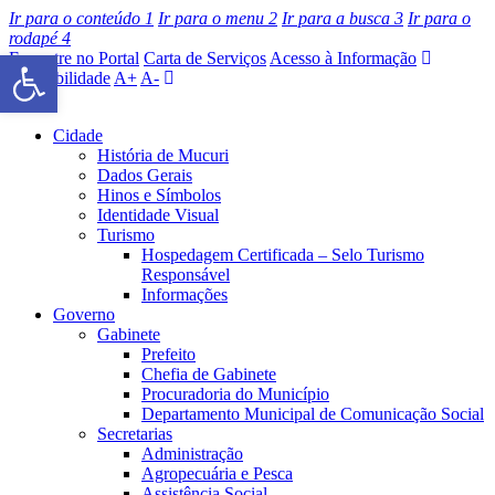
Ir para o conteúdo
1
Ir para o menu
2
Ir para a busca
3
Ir para o
rodapé
4
Barra de Ferramentas Aberta
Encontre no Portal
Carta de Serviços
Acesso à Informação
Acessibilidade
A+
A-
Cidade
História de Mucuri
Dados Gerais
Hinos e Símbolos
Identidade Visual
Turismo
Hospedagem Certificada – Selo Turismo
Responsável
Informações
Governo
Gabinete
Prefeito
Chefia de Gabinete
Procuradoria do Município
Departamento Municipal de Comunicação Social
Secretarias
Administração
Agropecuária e Pesca
Assistência Social