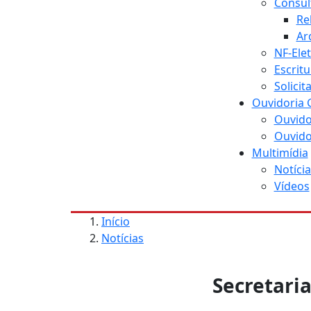
Consul
Re
Ar
NF-Ele
Escritu
Solici
Ouvidoria 
Ouvido
Ouvido
Multimídia
Notícia
Vídeos
Início
Notícias
Secretaria