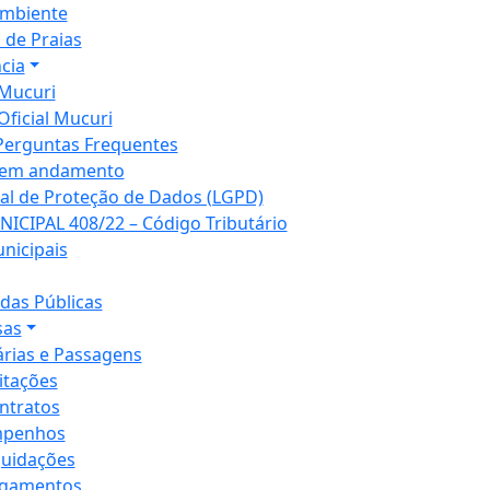
mbiente
 de Praias
cia
Mucuri
Oficial Mucuri
Perguntas Frequentes
 em andamento
ral de Proteção de Dados (LGPD)
NICIPAL 408/22 – Código Tributário
unicipais
as Públicas
sas
árias e Passagens
citações
ntratos
penhos
quidações
gamentos