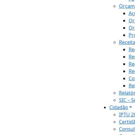
Orçam
Aç
Or
Or
Pr
Receit
Re
Re
Re
Re
Co
Re
Relató
SIC – 
Cidadão
IPTU 2
Certid
Consul