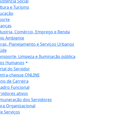
sistência Social
ltura e Turismo
ucação
porte
nanças
dustria, Comércio, Emprego e Renda
io Ambiente
ras, Planejamento e Serviços Urbanos
úde
ansporte, Limpeza e Iluminação pública
sos Humanos
rtal do Servidor
ntra-cheque ONLINE
ano de Carreira
adro Funcional
rvidores ativos
muneração dos Servidores
ura Organizacional
de Serviços