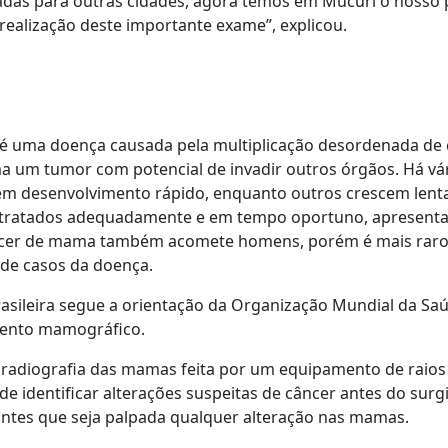
adas para outras cidades, agora temos em Mucuri o nosso 
ealização deste importante exame”, explicou.
 uma doença causada pela multiplicação desordenada de 
 um tumor com potencial de invadir outros órgãos. Há vár
m desenvolvimento rápido, enquanto outros crescem lent
 tratados adequadamente e em tempo oportuno, apresen
ncer de mama também acomete homens, porém é mais raro
 de casos da doença.
sileira segue a orientação da Organização Mundial da Saú
ento mamográfico.
radiografia das mamas feita por um equipamento de raio
e identificar alterações suspeitas de câncer antes do sur
 antes que seja palpada qualquer alteração nas mamas.