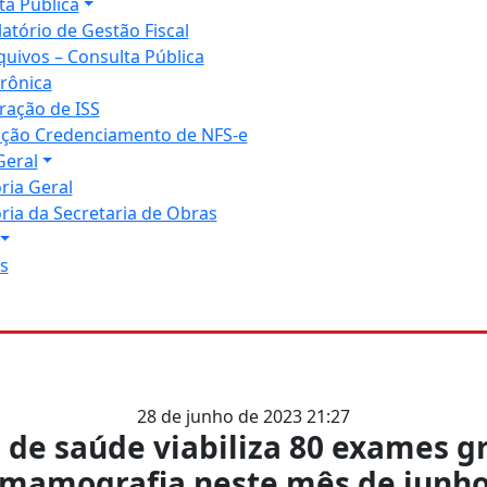
ta Pública
latório de Gestão Fiscal
quivos – Consulta Pública
trônica
ração de ISS
tação Credenciamento de NFS-e
Geral
ria Geral
ria da Secretaria de Obras
s
28 de junho de 2023 21:27
 de saúde viabiliza 80 exames g
mamografia neste mês de junh