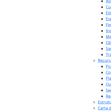
As
Cu
Ed
Es
Fi
In
Me
Ob
Sa
Tr
Recur
Po
Co
Pl
Qu
Se
Re
Estrut
Carta 