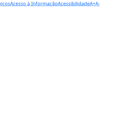
viços
Acesso à Informação
Acessibilidade
A+
A-