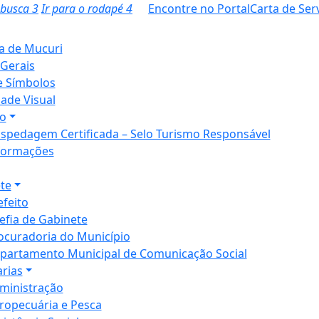
a busca
3
Ir para o rodapé
4
Encontre no Portal
Carta de Ser
ia de Mucuri
Gerais
e Símbolos
dade Visual
o
spedagem Certificada – Selo Turismo Responsável
formações
te
efeito
efia de Gabinete
ocuradoria do Município
partamento Municipal de Comunicação Social
arias
ministração
ropecuária e Pesca