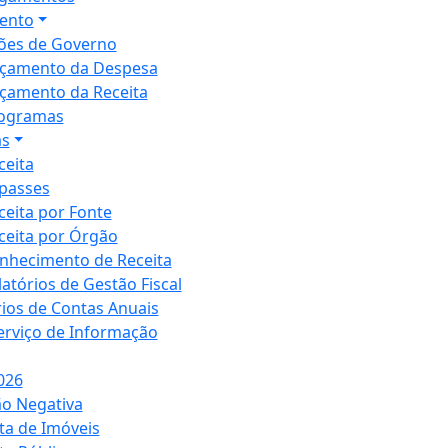
ento
ões de Governo
çamento da Despesa
çamento da Receita
ogramas
as
ceita
passes
ceita por Fonte
ceita por Órgão
nhecimento de Receita
latórios de Gestão Fiscal
rios de Contas Anuais
Serviço de Informação
026
ão Negativa
ta de Imóveis