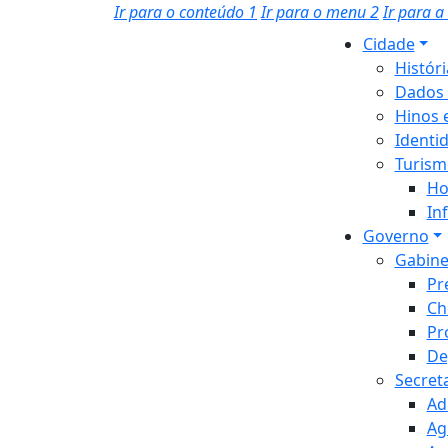
Ir para o conteúdo
1
Ir para o menu
2
Ir para 
Cidade
Histór
Dados 
Hinos 
Identi
Turism
Ho
In
Governo
Gabine
Pr
Ch
Pr
De
Secret
Ad
Ag