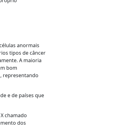
próprio
células anormais
ios tipos de câncer
amente. A maioria
tam bom
, representando
de e de países que
s X chamado
gimento dos