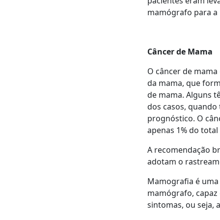
pacientes eram lev
mamógrafo para a r
Câncer de Mama
O câncer de mama é
da mama, que forma
de mama. Alguns tê
dos casos, quando
prognóstico. O câ
apenas 1% do total
A recomendação bra
adotam o rastream
Mamografia é uma 
mamógrafo, capaz d
sintomas, ou seja,