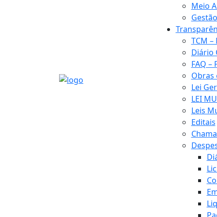
Meio A
Gestão
Transparên
TCM – 
Diário 
FAQ – 
Obras
Lei Ge
LEI MU
Leis M
Editais
Chamad
Despe
Di
Li
Co
Em
Li
Pa