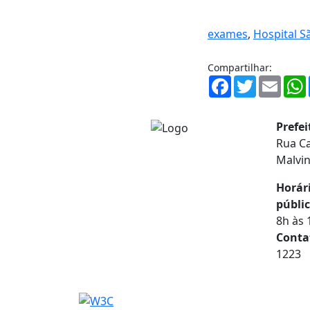
exames
,
Hospital S
Compartilhar:
Facebook
Twitter
Email
Prefe
Rua Ca
Malvi
Horár
públic
8h às 
Conta
1223