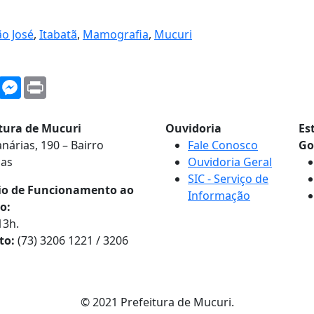
ão José
,
Itabatã
,
Mamografia
,
Mucuri
WhatsApp
Messenger
Print
itura de Mucuri
Ouvidoria
Es
nárias, 190 – Bairro
Fale Conosco
Go
nas
Ouvidoria Geral
SIC - Serviço de
io de Funcionamento ao
Informação
o:
13h.
to:
(73) 3206 1221 / 3206
© 2021 Prefeitura de Mucuri.