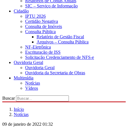
Relatórios de Contas Anuais
SIC – Serviço de Informação
Cidadão
IPTU 2026
Certidão Negativa
Consulta de Imóveis
Consulta Pública
Relatório de Gestão Fiscal
Arquivos – Consulta Pública
NF-Eletrônica
Escrituração de ISS
Solicitação Credenciamento de NFS-e
Ouvidoria Geral
Ouvidoria Geral
Ouvidoria da Secretaria de Obras
Multimídia
Notícias
Vídeos
Buscar
Início
Notícias
09 de janeiro de 2022 01:32