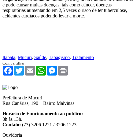
e pode causar muitas doenças, tais como câncer, doenças
respiratórias aumentando em 2,5 vezes o risco de ter tuberculose,
acidentes cardíacos podendo levar a morte.
Itabatã
,
Mucuri
,
Saúde
,
Tabagismo
,
Tratamento
Compartilhar:
Facebook
Twitter
Email
WhatsApp
Messenger
Print
Prefeitura de Mucuri
Rua Canárias, 190 – Bairro Malvinas
Horário de Funcionamento ao público:
8h às 13h.
Contato:
(73) 3206 1221 / 3206 1223
Ouvidoria