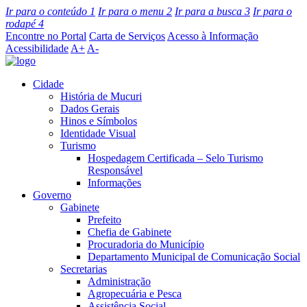
Ir para o conteúdo
1
Ir para o menu
2
Ir para a busca
3
Ir para o
rodapé
4
Encontre no Portal
Carta de Serviços
Acesso à Informação
Acessibilidade
A+
A-
Cidade
História de Mucuri
Dados Gerais
Hinos e Símbolos
Identidade Visual
Turismo
Hospedagem Certificada – Selo Turismo
Responsável
Informações
Governo
Gabinete
Prefeito
Chefia de Gabinete
Procuradoria do Município
Departamento Municipal de Comunicação Social
Secretarias
Administração
Agropecuária e Pesca
Assistência Social