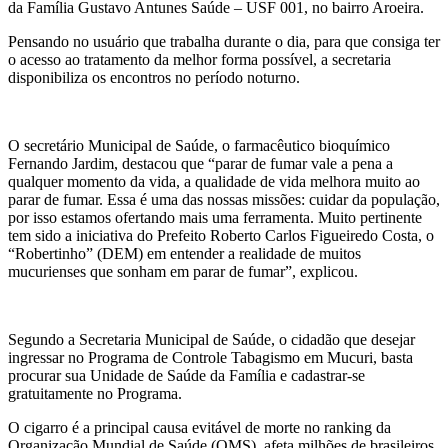
da Família Gustavo Antunes Saúde – USF 001, no bairro Aroeira.
Pensando no usuário que trabalha durante o dia, para que consiga ter
o acesso ao tratamento da melhor forma possível, a secretaria
disponibiliza os encontros no período noturno.
O secretário Municipal de Saúde, o farmacêutico bioquímico
Fernando Jardim, destacou que “parar de fumar vale a pena a
qualquer momento da vida, a qualidade de vida melhora muito ao
parar de fumar. Essa é uma das nossas missões: cuidar da população,
por isso estamos ofertando mais uma ferramenta. Muito pertinente
tem sido a iniciativa do Prefeito Roberto Carlos Figueiredo Costa, o
“Robertinho” (DEM) em entender a realidade de muitos
mucurienses que sonham em parar de fumar”, explicou.
Segundo a Secretaria Municipal de Saúde, o cidadão que desejar
ingressar no Programa de Controle Tabagismo em Mucuri, basta
procurar sua Unidade de Saúde da Família e cadastrar-se
gratuitamente no Programa.
O cigarro é a principal causa evitável de morte no ranking da
Organização Mundial de Saúde (OMS), afeta milhões de brasileiros