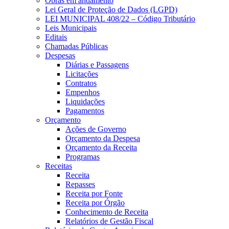
Obras em andamento
Lei Geral de Proteção de Dados (LGPD)
LEI MUNICIPAL 408/22 – Código Tributário
Leis Municipais
Editais
Chamadas Públicas
Despesas
Diárias e Passagens
Licitações
Contratos
Empenhos
Liquidações
Pagamentos
Orçamento
Ações de Governo
Orçamento da Despesa
Orçamento da Receita
Programas
Receitas
Receita
Repasses
Receita por Fonte
Receita por Órgão
Conhecimento de Receita
Relatórios de Gestão Fiscal