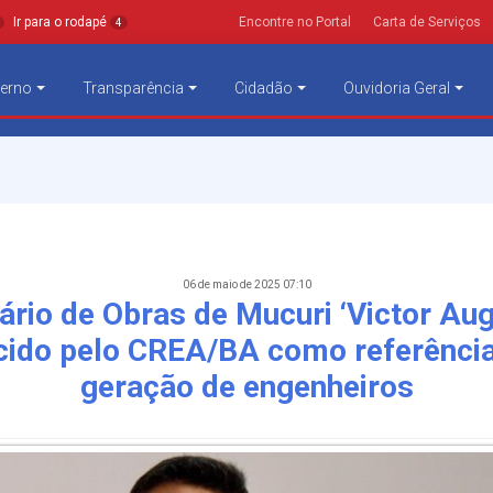
Ir para o rodapé
Encontre no Portal
Carta de Serviços
4
erno
Transparência
Cidadão
Ouvidoria Geral
06 de maio de 2025 07:10
ário de Obras de Mucuri ‘Victor Aug
cido pelo CREA/BA como referência
geração de engenheiros