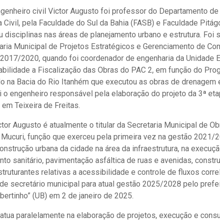
genheiro civil Victor Augusto foi professor do Departamento de
 Civil, pela Faculdade do Sul da Bahia (FASB) e Faculdade Pitág
u disciplinas nas áreas de planejamento urbano e estrutura. Foi 
aria Municipal de Projetos Estratégicos e Gerenciamento de Con
 2017/2020, quando foi coordenador de engenharia da Unidade E
bilidade a Fiscalização das Obras do PAC 2, em função do Pro
o na Bacia do Rio Itanhém que executou as obras de drenagem 
foi o engenheiro responsável pela elaboração do projeto da 3ª e
em Teixeira de Freitas.
ctor Augusto é atualmente o titular da Secretaria Municipal de O
Mucuri, função que exerceu pela primeira vez na gestão 2021/2
onstrução urbana da cidade na área da infraestrutura, na execuç
o sanitário, pavimentação asfáltica de ruas e avenidas, constr
struturantes relativas a acessibilidade e controle de fluxos correl
e secretário municipal para atual gestão 2025/2028 pelo prefe
bertinho” (UB) em 2 de janeiro de 2025.
 atua paralelamente na elaboração de projetos, execução e consu