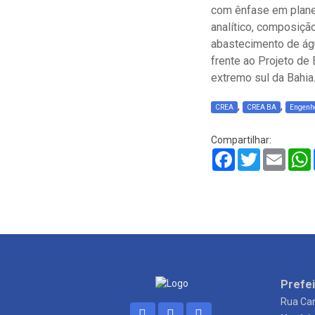
com ênfase em planej
analítico, composiçã
abastecimento de águ
frente ao Projeto de
extremo sul da Bahia
,
,
CREA
CREA BA
Engenhe
Compartilhar:
Facebook
Twitter
Email
Prefei
Rua Can