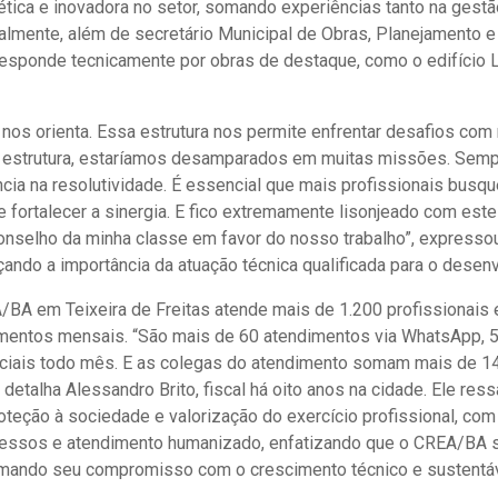
tica e inovadora no setor, somando experiências tanto na gestã
Atualmente, além de secretário Municipal de Obras, Planejamento 
esponde tecnicamente por obras de destaque, como o edifício 
 nos orienta. Essa estrutura nos permite enfrentar desafios com
 estrutura, estaríamos desamparados em muitas missões. Sem
ência na resolutividade. É essencial que mais profissionais bus
 e fortalecer a sinergia. E fico extremamente lisonjeado com es
conselho da minha classe em favor do nosso trabalho”, expressou
çando a importância da atuação técnica qualificada para o desen
/BA em Teixeira de Freitas atende mais de 1.200 profissionais
mentos mensais. “São mais de 60 atendimentos via WhatsApp, 5
nciais todo mês. E as colegas do atendimento somam mais de 14
 detalha Alessandro Brito, fiscal há oito anos na cidade. Ele ress
oteção à sociedade e valorização do exercício profissional, com 
cessos e atendimento humanizado, enfatizando que o CREA/BA s
rmando seu compromisso com o crescimento técnico e sustentáv