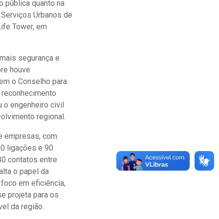
o pública quanto na
e Serviços Urbanos de
Life Tower, em
 mais segurança e
pre houve
quem o Conselho para
te reconhecimento
 o engenheiro civil
volvimento regional.
 e empresas, com
0 ligações e 90
0 contatos entre
alta o papel da
foco em eficiência,
e projeta para os
el da região.