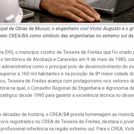
ipal de Obras de Mucuri, o engenheiro civil Victor Augusto é o 
pelo CREA/BA como símbolo das engenharias no extremo sul da 
a (09), o município vizinho de Teixeira de Freitas que foi criad
territórios de Alcobaça e Caravelas em 9 de maio de 1985, c
 administrativa como o principal polo de desenvolvimento do ex
perior a 160 mil habitantes e na posição de 8ª maior cidade d
os, Teixeira de Freitas avança com protagonismo nos setores d
etória na qual, o Conselho Regional de Engenharia e Agronomia 
tratégico desde 1990 para garantir a excelência técnica no des
o décadas de história, o CREA/BA presta homenagem ao municíp
ivis registrados no CREA de Teixeira de Freitas, destaca o jove
profissional referência na região extremo sul. Para o CREA, Vict