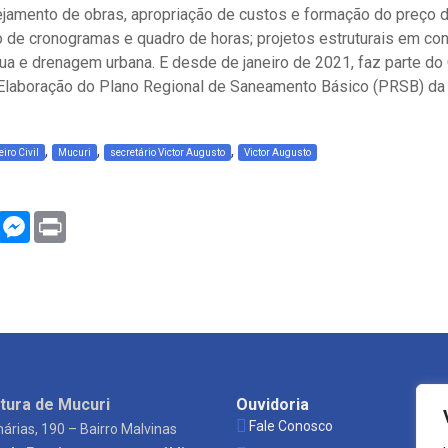
amento de obras, apropriação de custos e formação do preço d
o de cronogramas e quadro de horas; projetos estruturais em co
a e drenagem urbana. E desde de janeiro de 2021, faz parte do
 Elaboração do Plano Regional de Saneamento Básico (PRSB) da
.
,
,
,
iro Civil
Mucuri
secretário Victor Augusto
Victor Augusto
WhatsApp
Messenger
Print
tura de Mucuri
Ouvidoria
Es
Fale Conosco
P
árias, 190 – Bairro Malvinas