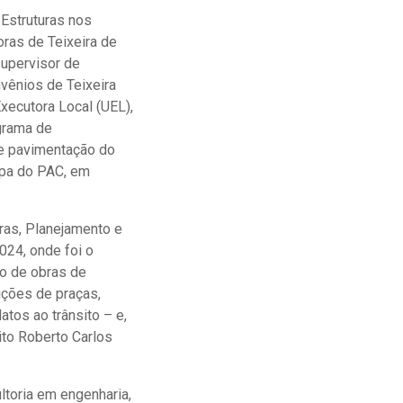
 Estruturas nos
oras de Teixeira de
supervisor de
vênios de Teixeira
xecutora Local (UEL),
grama de
e pavimentação do
tapa do PAC, em
bras, Planejamento e
024, onde foi o
ão de obras de
uções de praças,
atos ao trânsito – e,
ito Roberto Carlos
ltoria em engenharia,