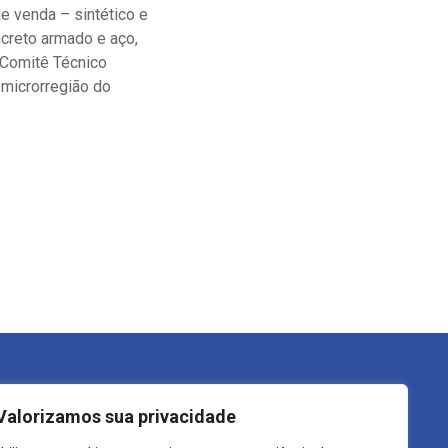
e venda – sintético e
ncreto armado e aço,
 Comitê Técnico
 microrregião do
trutura do Governo
Transparência
Valorizamos sua privacidade
refeito
LGPD