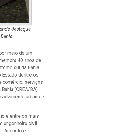
grande destaque
Bahia.
o por meio de um
omemora 40 anos de
tremo sul da Bahia.
o Estado dentre os
e comércio, serviços
da Bahia (CREA/BA)
envolvimento urbano e
io e entre os mais
m engenheiro civil
or Augusto é