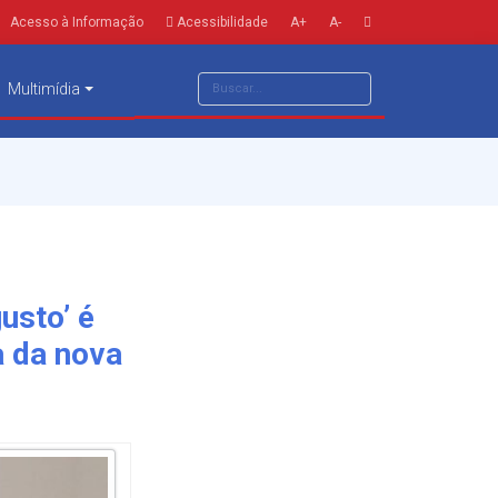
Acesso à Informação
Acessibilidade
A+
A-
Multimídia
usto’ é
 da nova