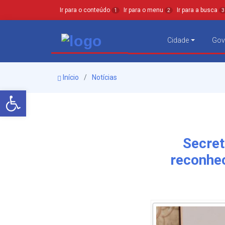
Ir para o conteúdo
Ir para o menu
Ir para a busca
1
2
3
Cidade
Gov
Início
Notícias
Barra de Ferramentas Aberta
Secret
reconhe