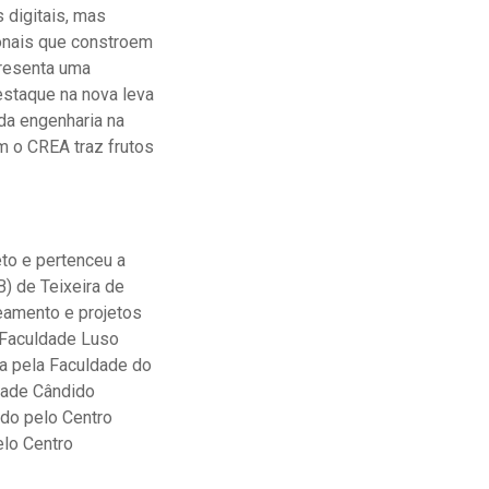
 digitais, mas
onais que constroem
presenta uma
estaque na nova leva
da engenharia na
m o CREA traz frutos
eto e pertenceu a
B) de Teixeira de
eamento e projetos
 Faculdade Luso
ia pela Faculdade do
dade Cândido
do pelo Centro
elo Centro