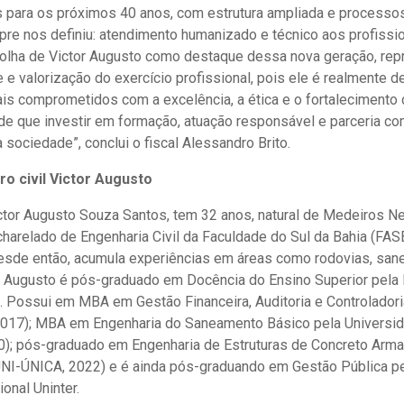
para os próximos 40 anos, com estrutura ampliada e processos
re nos definiu: atendimento humanizado e técnico aos profissi
colha de Victor Augusto como destaque dessa nova geração, re
 e valorização do exercício profissional, pois ele é realmente d
ais comprometidos com a excelência, a ética e o fortalecimento 
a de que investir em formação, atuação responsável e parceria co
 sociedade”, conclui o fiscal Alessandro Brito.
o civil Victor Augusto
ictor Augusto Souza Santos, tem 32 anos, natural de Medeiros N
charelado de Engenharia Civil da Faculdade do Sul da Bahia (FAS
desde então, acumula experiências em áreas como rodovias, san
or Augusto é pós-graduado em Docência do Ensino Superior pela
. Possui em MBA em Gestão Financeira, Auditoria e Controlador
 2017); MBA em Engenharia do Saneamento Básico pela Universi
; pós-graduado em Engenharia de Estruturas de Concreto Arma
(UNI-ÚNICA, 2022) e é ainda pós-graduando em Gestão Pública p
ional Uninter.