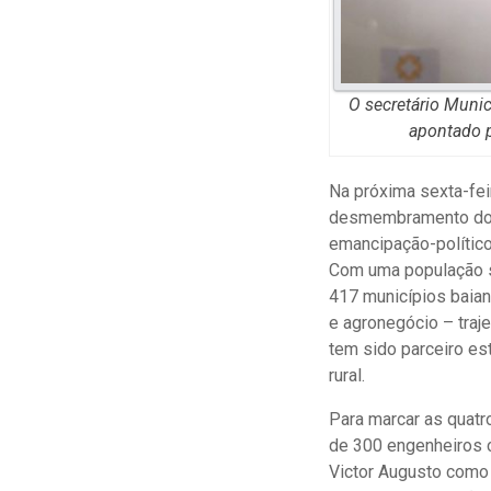
O secretário Munic
apontado 
Na próxima sexta-feir
desmembramento dos 
emancipação-político
Com uma população su
417 municípios baian
e agronegócio – traj
tem sido parceiro es
rural.
Para marcar as quatr
de 300 engenheiros c
Victor Augusto como 