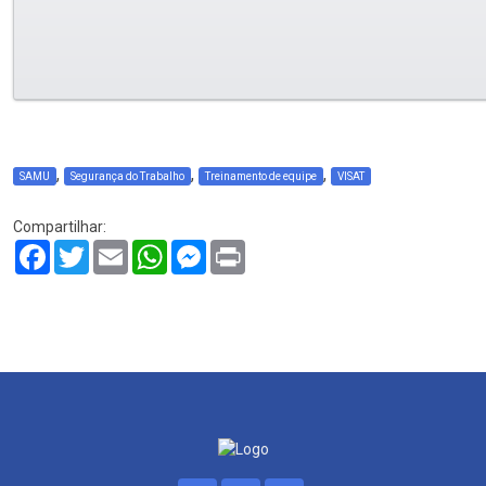
,
,
,
SAMU
Segurança do Trabalho
Treinamento de equipe
VISAT
Compartilhar:
Facebook
Twitter
Email
WhatsApp
Messenger
Print