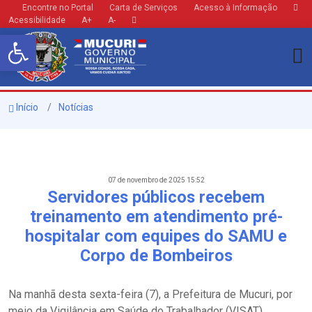
Encontre no Portal
Carta de Serviços
Acesso à Informação
Acessibilidade
A+
A-
Barra de Ferramentas Aberta
Início
Notícias
07 de novembro de 2025 15:52
Servidores públicos recebem
treinamento em atendimento pré-
hospitalar com equipes do SAMU e
Corpo de Bombeiros
Na manhã desta sexta-feira (7), a Prefeitura de Mucuri, por
meio da Vigilância em Saúde do Trabalhador (VISAT),