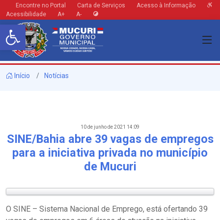
Encontre no Portal
Carta de Serviços
Acesso à Informação
Acessibilidade
A+
A-
Barra de Ferramentas Aberta
Início
Notícias
10 de junho de 2021 14:09
SINE/Bahia abre 39 vagas de empregos
para a iniciativa privada no município
de Mucuri
O SINE – Sistema Nacional de Emprego, está ofertando 39