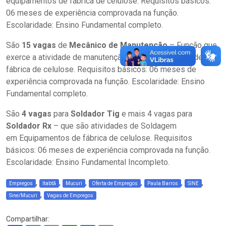
equipamentos de fábrica de celulose. Requisitos básicos:
06 meses de experiência comprovada na função.
Escolaridade: Ensino Fundamental completo.
São
15 vagas
de
Mecânico de Manutenção
– Função que
exerce a atividade de manutenção em equipamentos de
fábrica de celulose. Requisitos básicos: 06 meses de
experiência comprovada na função. Escolaridade: Ensino
Fundamental completo.
São
4 vagas
para
Soldador Tig
e mais 4 vagas para
Soldador Rx
– que são atividades de Soldagem
em Equipamentos de fábrica de celulose. Requisitos
básicos: 06 meses de experiência comprovada na função.
Escolaridade: Ensino Fundamental Incompleto.
,
,
,
,
,
,
Empregos
Itabtã
Mucuri
Oferta de Empregos
Paula Barros
SINE
,
Sine/Mucuri
Vagas de Empregos
Compartilhar: