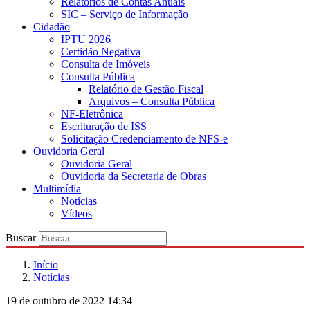
Relatórios de Contas Anuais
SIC – Serviço de Informação
Cidadão
IPTU 2026
Certidão Negativa
Consulta de Imóveis
Consulta Pública
Relatório de Gestão Fiscal
Arquivos – Consulta Pública
NF-Eletrônica
Escrituração de ISS
Solicitação Credenciamento de NFS-e
Ouvidoria Geral
Ouvidoria Geral
Ouvidoria da Secretaria de Obras
Multimídia
Notícias
Vídeos
Buscar
Início
Notícias
19 de outubro de 2022 14:34