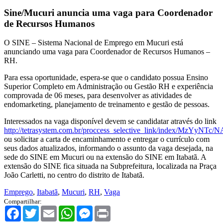
Sine/Mucuri anuncia uma vaga para Coordenador
de Recursos Humanos
O SINE – Sistema Nacional de Emprego em Mucuri está
anunciando uma vaga para Coordenador de Recursos Humanos –
RH.
Para essa oportunidade, espera-se que o candidato possua Ensino
Superior Completo em Administração ou Gestão RH e experiência
comprovada de 06 meses, para desenvolver as atividades de
endomarketing, planejamento de treinamento e gestão de pessoas.
Interessados na vaga disponível devem se candidatar através do link
http://tetrasystem.com.br/proccess_selective_link/index/MzYyN
ou solicitar a carta de encaminhamento e entregar o currículo com
seus dados atualizados, informando o assunto da vaga desejada, na
sede do SINE em Mucuri ou na extensão do SINE em Itabatã. A
extensão do SINE fica situada na Subprefeitura, localizada na Praça
João Carletti, no centro do distrito de Itabatã.
Emprego
,
Itabatã
,
Mucuri
,
RH
,
Vaga
Compartilhar:
Facebook
Twitter
Email
WhatsApp
Messenger
Print