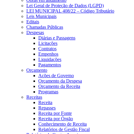
Obras em andamento
Lei Geral de Proteção de Dados (LGPD)
LEI MUNICIPAL 408/22 – Código Tributário
Leis Municipais
Editais
Chamadas Públicas
Despesas
Diárias e Passagens
Licitações
Contratos
Empenhos
Liquidações
Pagamentos
Orçamento
Ações de Governo
Orçamento da Despesa
Orçamento da Receita
Programas
Receitas
Receita
Repasses
Receita por Fonte
Receita por Órgão
Conhecimento de Receita
Relatórios de Gestão Fiscal