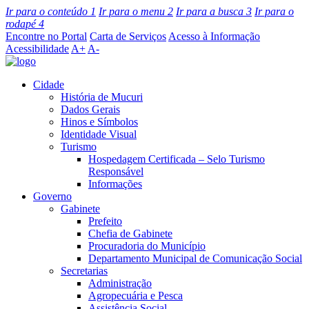
Ir para o conteúdo
1
Ir para o menu
2
Ir para a busca
3
Ir para o
rodapé
4
Encontre no Portal
Carta de Serviços
Acesso à Informação
Acessibilidade
A+
A-
Cidade
História de Mucuri
Dados Gerais
Hinos e Símbolos
Identidade Visual
Turismo
Hospedagem Certificada – Selo Turismo
Responsável
Informações
Governo
Gabinete
Prefeito
Chefia de Gabinete
Procuradoria do Município
Departamento Municipal de Comunicação Social
Secretarias
Administração
Agropecuária e Pesca
Assistência Social