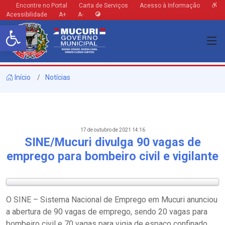
Encontre no Portal
Carta de Serviços
Acesso à Informação
Acessibilidade
A+
A-
Barra de Ferramentas Aberta
Início
Notícias
17 de outubro de 2021 14:16
SINE/Mucuri divulga 90 vagas de
emprego para bombeiro civil e vigilante
O SINE – Sistema Nacional de Emprego em Mucuri anunciou
a abertura de 90 vagas de emprego, sendo 20 vagas para
bombeiro civil e 70 vagas para vigia de espaço confinado.