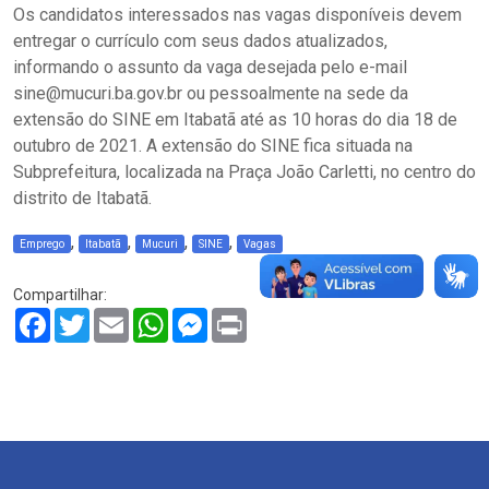
Os candidatos interessados nas vagas disponíveis devem
entregar o currículo com seus dados atualizados,
informando o assunto da vaga desejada pelo e-mail
sine@mucuri.ba.gov.br ou pessoalmente na sede da
extensão do SINE em Itabatã até as 10 horas do dia 18 de
outubro de 2021. A extensão do SINE fica situada na
Subprefeitura, localizada na Praça João Carletti, no centro do
distrito de Itabatã.
,
,
,
,
Emprego
Itabatã
Mucuri
SINE
Vagas
Compartilhar:
Facebook
Twitter
Email
WhatsApp
Messenger
Print