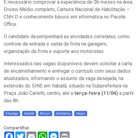
É necessário comprovar a experiência de 06 meses na área,
Ensino Médio completo, Carteira Nacional de Habilitação –
CNH D e conhecimento básico em informática no Pacote
Office.
O candidato desempenhará as atividades correlatas, como
controle de entrada e saída da frota na garagem,
organização da frota e suporte aos motoristas.
Interessados nas vagas disponíveis devem solicitar a carta
de encaminhamento e entregar o currículo com seus dados
atualizados, informando o assunto da vaga desejada, na
extensão do SINE em Itabatã, situado na Subprefeitura na
Praça João Carletti, centro, até a
terça-feira (11/04)
a partir
das 8h.
,
,
,
,
Emprego
Itabatã
Mucuri
Sinebahia
Vagas
Compartilhar:
Facebook
Twitter
Email
WhatsApp
Messenger
Print