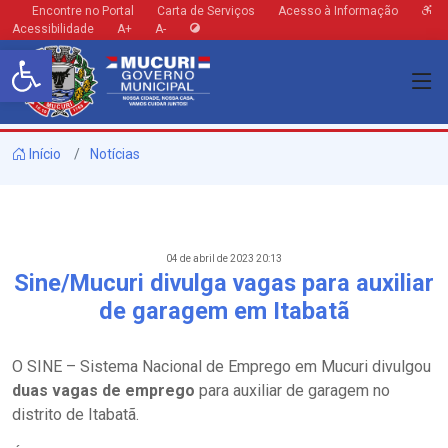
Encontre no Portal
Carta de Serviços
Acesso à Informação
Acessibilidade
A+
A-
Barra de Ferramentas Aberta
Início
Notícias
04 de abril de 2023 20:13
Sine/Mucuri divulga vagas para auxiliar
de garagem em Itabatã
O SINE – Sistema Nacional de Emprego em Mucuri divulgou
duas vagas de emprego
para auxiliar de garagem no
distrito de Itabatã.