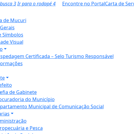
a busca
3
Ir para o rodapé
4
Encontre no Portal
Carta de Ser
ia de Mucuri
Gerais
e Símbolos
dade Visual
o
spedagem Certificada – Selo Turismo Responsável
formações
te
efeito
efia de Gabinete
ocuradoria do Município
partamento Municipal de Comunicação Social
arias
ministração
ropecuária e Pesca