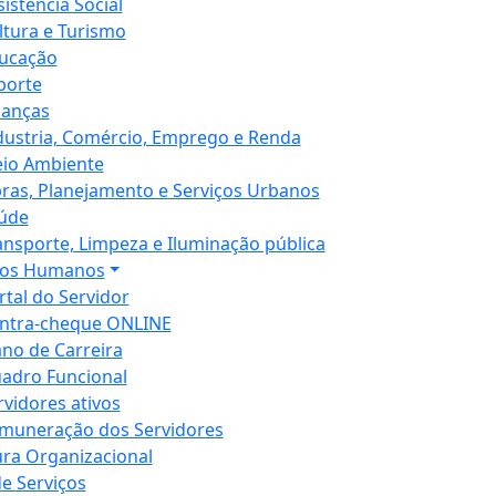
sistência Social
ltura e Turismo
ucação
porte
nanças
dustria, Comércio, Emprego e Renda
io Ambiente
ras, Planejamento e Serviços Urbanos
úde
ansporte, Limpeza e Iluminação pública
sos Humanos
rtal do Servidor
ntra-cheque ONLINE
ano de Carreira
adro Funcional
rvidores ativos
muneração dos Servidores
ura Organizacional
de Serviços