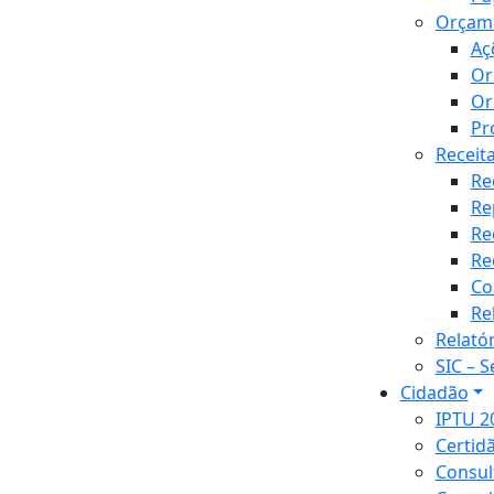
Orçam
Aç
Or
Or
Pr
Receit
Re
Re
Re
Re
Co
Re
Relató
SIC – 
Cidadão
IPTU 2
Certid
Consul