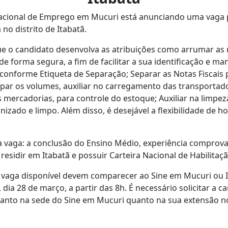
acional de Emprego em Mucuri está anunciando uma vaga p
 no distrito de Itabatã.
ue o candidato desenvolva as atribuições como arrumar as
e forma segura, a fim de facilitar a sua identificação e ma
conforme Etiqueta de Separação; Separar as Notas Fiscais 
ipar os volumes, auxiliar no carregamento das transportado
 mercadorias, para controle do estoque; Auxiliar na limpe
nizado e limpo. Além disso, é desejável a flexibilidade de h
 à vaga: a conclusão do Ensino Médio, experiência comprov
 residir em Itabatã e possuir Carteira Nacional de Habilitaçã
 vaga disponível devem comparecer ao Sine em Mucuri ou I
 dia 28 de março, a partir das 8h. É necessário solicitar a ca
nto na sede do Sine em Mucuri quanto na sua extensão no 