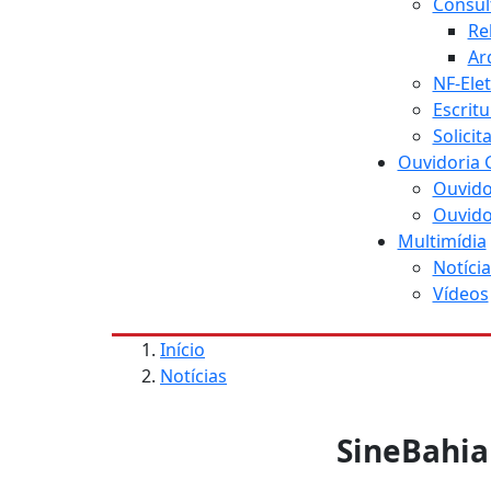
Consul
Re
Ar
NF-Ele
Escritu
Solici
Ouvidoria 
Ouvido
Ouvido
Multimídia
Notícia
Vídeos
Início
Notícias
SineBahia 