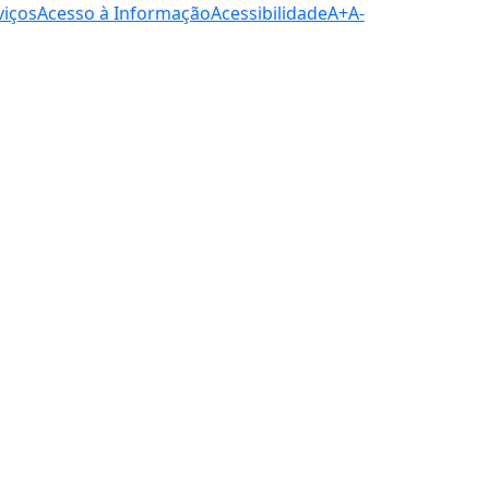
viços
Acesso à Informação
Acessibilidade
A+
A-