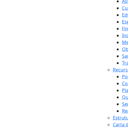
As
Cu
Ed
Es
Fi
In
Me
Ob
Sa
Tr
Recur
Po
Co
Pl
Qu
Se
Re
Estrut
Carta 