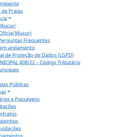
mbiente
 de Praias
cia
Mucuri
Oficial Mucuri
Perguntas Frequentes
 em andamento
ral de Proteção de Dados (LGPD)
NICIPAL 408/22 – Código Tributário
unicipais
as Públicas
sas
árias e Passagens
citações
ntratos
penhos
quidações
gamentos