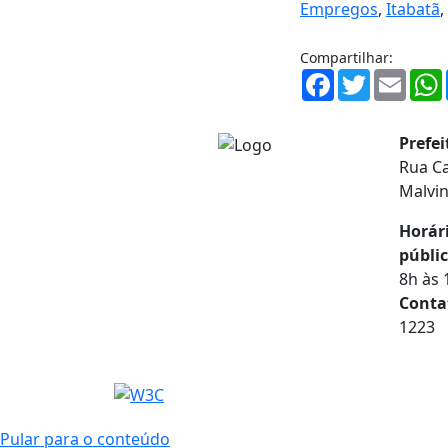
Empregos
,
Itabatã
,
Compartilhar:
Facebook
Twitter
Email
Prefe
Rua Ca
Malvi
Horár
públic
8h às 
Conta
1223
Pular para o conteúdo