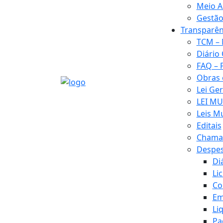
Meio A
Gestão
Transparên
TCM – 
Diário 
FAQ – 
Obras
Lei Ge
LEI MU
Leis M
Editais
Chamad
Despe
Di
Li
Co
Em
Li
Pa