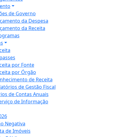
ento
ões de Governo
çamento da Despesa
çamento da Receita
ogramas
as
ceita
passes
ceita por Fonte
ceita por Órgão
nhecimento de Receita
latórios de Gestão Fiscal
rios de Contas Anuais
Serviço de Informação
026
ão Negativa
ta de Imóveis