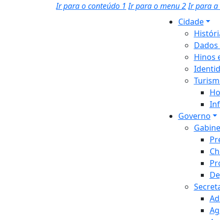
Ir para o conteúdo
1
Ir para o menu
2
Ir para 
Cidade
Histór
Dados 
Hinos 
Identi
Turism
Ho
In
Governo
Gabine
Pr
Ch
Pr
De
Secret
Ad
Ag