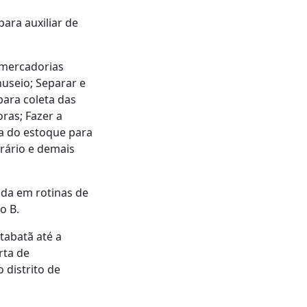
ara auxiliar de
 mercadorias
nuseio; Separar e
para coleta das
ras; Fazer a
za do estoque para
orário e demais
ada em rotinas de
o B.
tabatã até a
rta de
distrito de