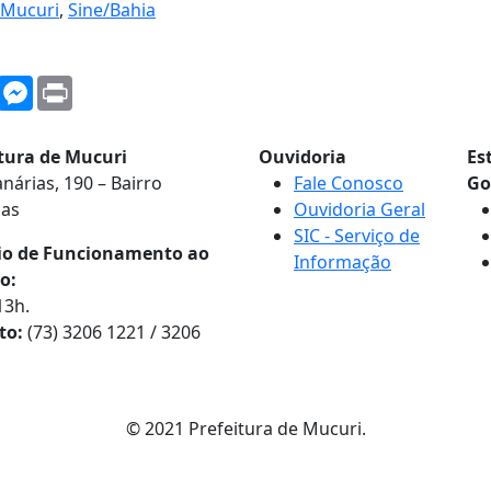
Mucuri
,
Sine/Bahia
WhatsApp
Messenger
Print
itura de Mucuri
Ouvidoria
Es
nárias, 190 – Bairro
Fale Conosco
Go
nas
Ouvidoria Geral
SIC - Serviço de
io de Funcionamento ao
Informação
o:
13h.
to:
(73) 3206 1221 / 3206
© 2021 Prefeitura de Mucuri.