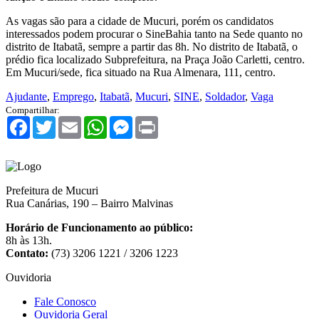
As vagas são para a cidade de Mucuri, porém os candidatos
interessados podem procurar o SineBahia tanto na Sede quanto no
distrito de Itabatã, sempre a partir das 8h. No distrito de Itabatã, o
prédio fica localizado Subprefeitura, na Praça João Carletti, centro.
Em Mucuri/sede, fica situado na Rua Almenara, 111, centro.
Ajudante
,
Emprego
,
Itabatã
,
Mucuri
,
SINE
,
Soldador
,
Vaga
Compartilhar:
Facebook
Twitter
Email
WhatsApp
Messenger
Print
Prefeitura de Mucuri
Rua Canárias, 190 – Bairro Malvinas
Horário de Funcionamento ao público:
8h às 13h.
Contato:
(73) 3206 1221 / 3206 1223
Ouvidoria
Fale Conosco
Ouvidoria Geral