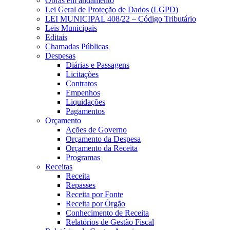
Obras em andamento
Lei Geral de Proteção de Dados (LGPD)
LEI MUNICIPAL 408/22 – Código Tributário
Leis Municipais
Editais
Chamadas Públicas
Despesas
Diárias e Passagens
Licitações
Contratos
Empenhos
Liquidações
Pagamentos
Orçamento
Ações de Governo
Orçamento da Despesa
Orçamento da Receita
Programas
Receitas
Receita
Repasses
Receita por Fonte
Receita por Órgão
Conhecimento de Receita
Relatórios de Gestão Fiscal