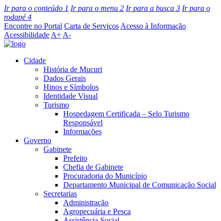
Ir para o conteúdo
1
Ir para o menu
2
Ir para a busca
3
Ir para o
rodapé
4
Encontre no Portal
Carta de Serviços
Acesso à Informação
Acessibilidade
A+
A-
Cidade
História de Mucuri
Dados Gerais
Hinos e Símbolos
Identidade Visual
Turismo
Hospedagem Certificada – Selo Turismo
Responsável
Informações
Governo
Gabinete
Prefeito
Chefia de Gabinete
Procuradoria do Município
Departamento Municipal de Comunicação Social
Secretarias
Administração
Agropecuária e Pesca
Assistência Social