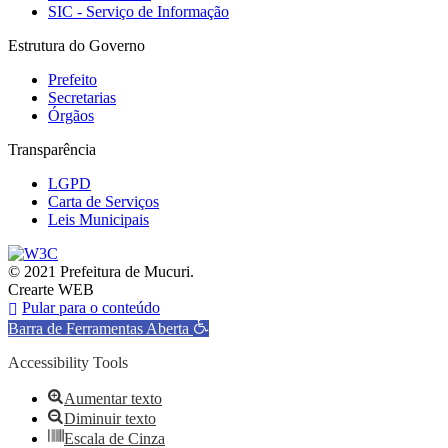
SIC - Serviço de Informação
Estrutura do Governo
Prefeito
Secretarias
Órgãos
Transparência
LGPD
Carta de Serviços
Leis Municipais
© 2021 Prefeitura de Mucuri.
Crearte WEB
Pular para o conteúdo
Barra de Ferramentas Aberta
Accessibility Tools
Aumentar texto
Diminuir texto
Escala de Cinza