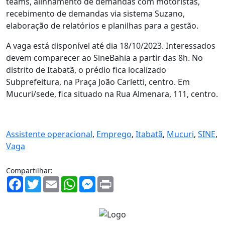
teams, alinhamento de demandas com motoristas,
recebimento de demandas via sistema Suzano,
elaboração de relatórios e planilhas para a gestão.
A vaga está disponível até dia 18/10/2023. Interessados
devem comparecer ao SineBahia a partir das 8h. No
distrito de Itabatã, o prédio fica localizado
Subprefeitura, na Praça João Carletti, centro. Em
Mucuri/sede, fica situado na Rua Almenara, 111, centro.
Assistente operacional
,
Emprego
,
Itabatã
,
Mucuri
,
SINE
,
Vaga
Compartilhar:
Facebook
Twitter
Email
WhatsApp
Messenger
Print