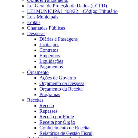
Obras em andamento
Lei Geral de Proteção de Dados (LGPD)
LEI MUNICIPAL 408/22 – Código Tributário
Leis Municipais
Editais
Chamadas Públicas
Despesas
Diárias e Passagens
Licitações
Contratos
Empenhos
Liquidações
Pagamentos
Orçamento
Ações de Governo
Orçamento da Despesa
Orçamento da Receita
Programas
Receitas
Receita
Repasses
Receita por Fonte
Receita por Órgão
Conhecimento de Receita
Relatórios de Gestão Fiscal