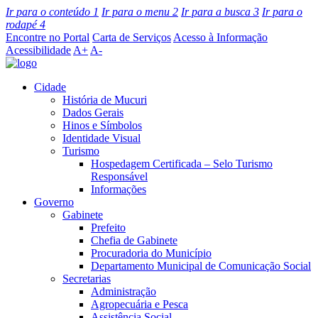
Ir para o conteúdo
1
Ir para o menu
2
Ir para a busca
3
Ir para o
rodapé
4
Encontre no Portal
Carta de Serviços
Acesso à Informação
Acessibilidade
A+
A-
Cidade
História de Mucuri
Dados Gerais
Hinos e Símbolos
Identidade Visual
Turismo
Hospedagem Certificada – Selo Turismo
Responsável
Informações
Governo
Gabinete
Prefeito
Chefia de Gabinete
Procuradoria do Município
Departamento Municipal de Comunicação Social
Secretarias
Administração
Agropecuária e Pesca
Assistência Social