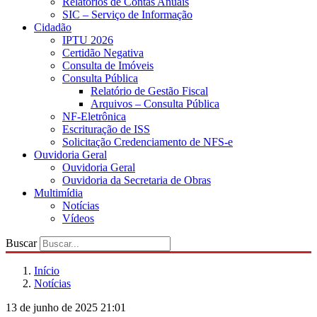
Relatórios de Contas Anuais
SIC – Serviço de Informação
Cidadão
IPTU 2026
Certidão Negativa
Consulta de Imóveis
Consulta Pública
Relatório de Gestão Fiscal
Arquivos – Consulta Pública
NF-Eletrônica
Escrituração de ISS
Solicitação Credenciamento de NFS-e
Ouvidoria Geral
Ouvidoria Geral
Ouvidoria da Secretaria de Obras
Multimídia
Notícias
Vídeos
Buscar
Início
Notícias
13 de junho de 2025 21:01