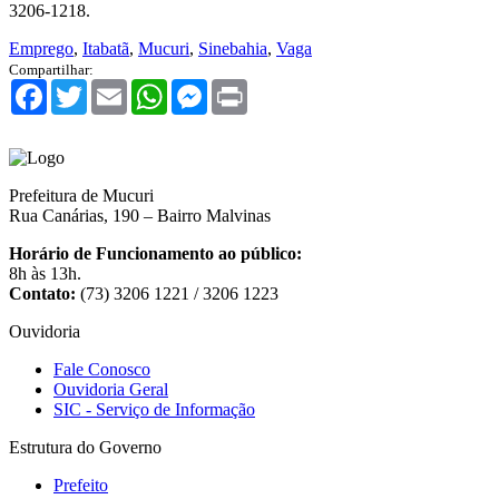
3206-1218.
Emprego
,
Itabatã
,
Mucuri
,
Sinebahia
,
Vaga
Compartilhar:
Facebook
Twitter
Email
WhatsApp
Messenger
Print
Prefeitura de Mucuri
Rua Canárias, 190 – Bairro Malvinas
Horário de Funcionamento ao público:
8h às 13h.
Contato:
(73) 3206 1221 / 3206 1223
Ouvidoria
Fale Conosco
Ouvidoria Geral
SIC - Serviço de Informação
Estrutura do Governo
Prefeito