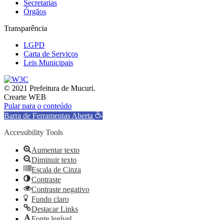
Secretarias
Órgãos
Transparência
LGPD
Carta de Serviços
Leis Municipais
© 2021 Prefeitura de Mucuri.
Crearte WEB
Pular para o conteúdo
Barra de Ferramentas Aberta
Accessibility Tools
Aumentar texto
Diminuir texto
Escala de Cinza
Contraste
Contraste negativo
Fundo claro
Destacar Links
Fonte legível