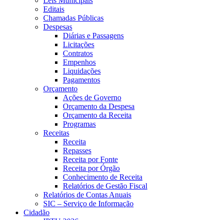
Leis Municipais
Editais
Chamadas Públicas
Despesas
Diárias e Passagens
Licitações
Contratos
Empenhos
Liquidações
Pagamentos
Orçamento
Ações de Governo
Orçamento da Despesa
Orçamento da Receita
Programas
Receitas
Receita
Repasses
Receita por Fonte
Receita por Órgão
Conhecimento de Receita
Relatórios de Gestão Fiscal
Relatórios de Contas Anuais
SIC – Serviço de Informação
Cidadão