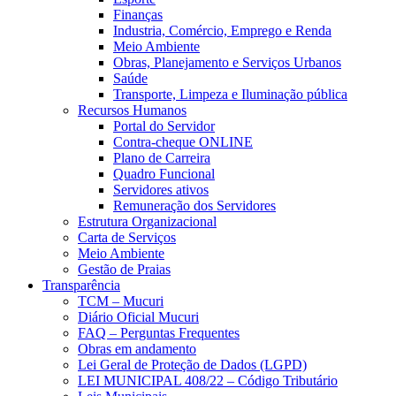
Finanças
Industria, Comércio, Emprego e Renda
Meio Ambiente
Obras, Planejamento e Serviços Urbanos
Saúde
Transporte, Limpeza e Iluminação pública
Recursos Humanos
Portal do Servidor
Contra-cheque ONLINE
Plano de Carreira
Quadro Funcional
Servidores ativos
Remuneração dos Servidores
Estrutura Organizacional
Carta de Serviços
Meio Ambiente
Gestão de Praias
Transparência
TCM – Mucuri
Diário Oficial Mucuri
FAQ – Perguntas Frequentes
Obras em andamento
Lei Geral de Proteção de Dados (LGPD)
LEI MUNICIPAL 408/22 – Código Tributário