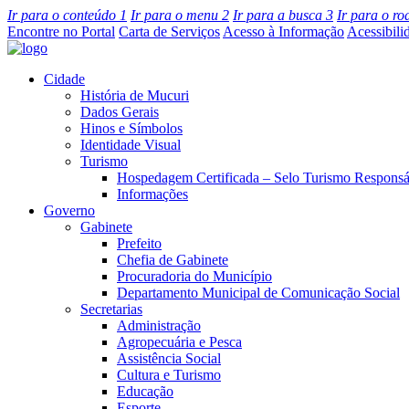
Ir para o conteúdo
1
Ir para o menu
2
Ir para a busca
3
Ir para o r
Encontre no Portal
Carta de Serviços
Acesso à Informação
Acessibili
Cidade
História de Mucuri
Dados Gerais
Hinos e Símbolos
Identidade Visual
Turismo
Hospedagem Certificada – Selo Turismo Responsá
Informações
Governo
Gabinete
Prefeito
Chefia de Gabinete
Procuradoria do Município
Departamento Municipal de Comunicação Social
Secretarias
Administração
Agropecuária e Pesca
Assistência Social
Cultura e Turismo
Educação
Esporte