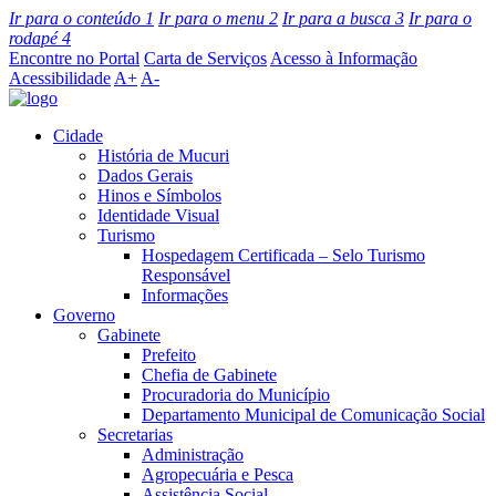
Ir para o conteúdo
1
Ir para o menu
2
Ir para a busca
3
Ir para o
rodapé
4
Encontre no Portal
Carta de Serviços
Acesso à Informação
Acessibilidade
A+
A-
Cidade
História de Mucuri
Dados Gerais
Hinos e Símbolos
Identidade Visual
Turismo
Hospedagem Certificada – Selo Turismo
Responsável
Informações
Governo
Gabinete
Prefeito
Chefia de Gabinete
Procuradoria do Município
Departamento Municipal de Comunicação Social
Secretarias
Administração
Agropecuária e Pesca
Assistência Social