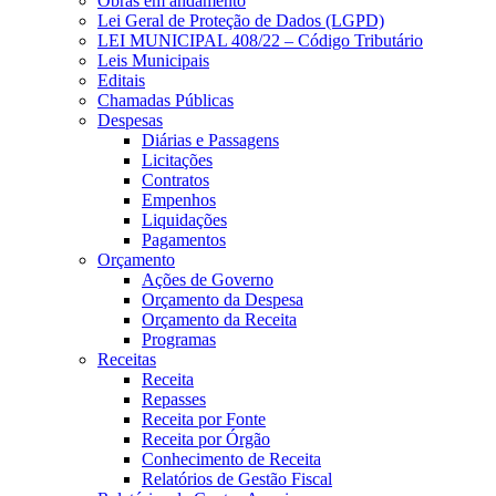
Obras em andamento
Lei Geral de Proteção de Dados (LGPD)
LEI MUNICIPAL 408/22 – Código Tributário
Leis Municipais
Editais
Chamadas Públicas
Despesas
Diárias e Passagens
Licitações
Contratos
Empenhos
Liquidações
Pagamentos
Orçamento
Ações de Governo
Orçamento da Despesa
Orçamento da Receita
Programas
Receitas
Receita
Repasses
Receita por Fonte
Receita por Órgão
Conhecimento de Receita
Relatórios de Gestão Fiscal