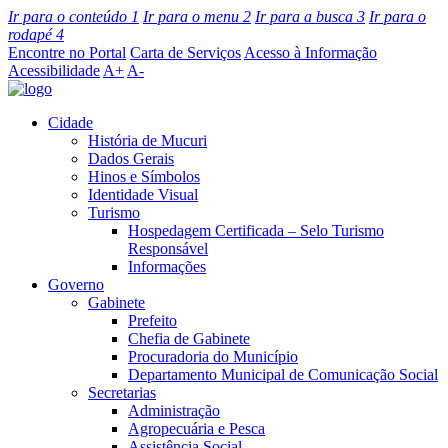
Ir para o conteúdo
1
Ir para o menu
2
Ir para a busca
3
Ir para o
rodapé
4
Encontre no Portal
Carta de Serviços
Acesso à Informação
Acessibilidade
A+
A-
Cidade
História de Mucuri
Dados Gerais
Hinos e Símbolos
Identidade Visual
Turismo
Hospedagem Certificada – Selo Turismo
Responsável
Informações
Governo
Gabinete
Prefeito
Chefia de Gabinete
Procuradoria do Município
Departamento Municipal de Comunicação Social
Secretarias
Administração
Agropecuária e Pesca
Assistência Social