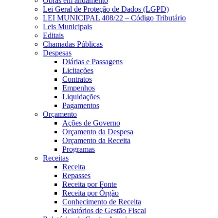
Obras em andamento
Lei Geral de Proteção de Dados (LGPD)
LEI MUNICIPAL 408/22 – Código Tributário
Leis Municipais
Editais
Chamadas Públicas
Despesas
Diárias e Passagens
Licitações
Contratos
Empenhos
Liquidações
Pagamentos
Orçamento
Ações de Governo
Orçamento da Despesa
Orçamento da Receita
Programas
Receitas
Receita
Repasses
Receita por Fonte
Receita por Órgão
Conhecimento de Receita
Relatórios de Gestão Fiscal